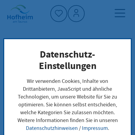
Startseite"
Datenschutz-
Startseite
Dienstleistung-Finder
Lokale Anliegen
Einstellungen
Einsicht in das Vereinsregister nehmen
Wir verwenden Cookies, Inhalte von
Drittanbietern, JavaScript und ähnliche
Einsicht in das
Technologien, um unsere Website für Sie zu
optimieren. Sie können selbst entscheiden,
Vereinsregister
welche Kategorien Sie zulassen möchten.
nehmen
Weitere Informationen finden Sie in unseren
Datenschutzhinweisen
/
Impressum
.