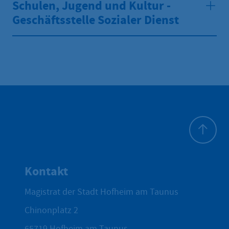
Schulen, Jugend und Kultur -
Geschäftsstelle Sozialer Dienst
Zum Seite
Kontakt
Magistrat der Stadt Hofheim am Taunus
Chinonplatz 2
65719
Hofheim am Taunus