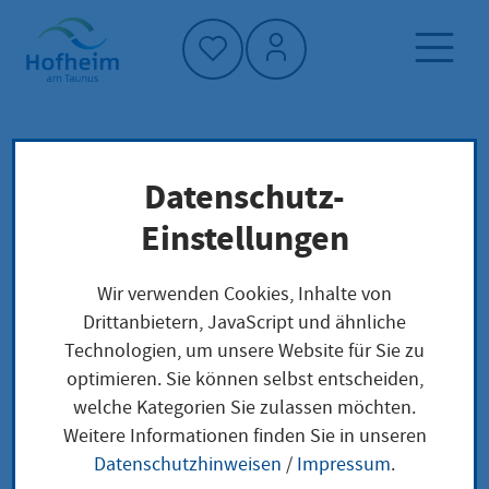
Startseite"
Datenschutz-
Startseite
Dienstleistung-Finder
Lokale Anliegen
Einstellungen
Einmalige Leistung bei Aufnahme eines
Pflegekindes Begleitung
Wir verwenden Cookies, Inhalte von
Drittanbietern, JavaScript und ähnliche
Technologien, um unsere Website für Sie zu
Einmalige Leistung bei
optimieren. Sie können selbst entscheiden,
welche Kategorien Sie zulassen möchten.
Aufnahme eines
Weitere Informationen finden Sie in unseren
Pflegekindes
Datenschutzhinweisen
/
Impressum
.