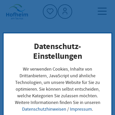
Startseite"
Datenschutz-
Startseite
Dienstleistung-Finder
Lokale Anliegen
Einstellungen
Eingliederungshilfe für Kinder und
Jugendliche mit seelischer Behinderung oder
Wir verwenden Cookies, Inhalte von
drohender seelischer Behinderung beantragen
Drittanbietern, JavaScript und ähnliche
Technologien, um unsere Website für Sie zu
optimieren. Sie können selbst entscheiden,
Eingliederungshilfe
welche Kategorien Sie zulassen möchten.
Weitere Informationen finden Sie in unseren
für Kinder und
Datenschutzhinweisen
/
Impressum
.