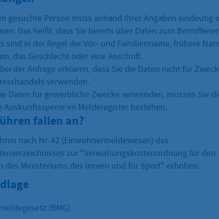
en gesuchte Person muss anhand Ihrer Angaben eindeutig ide
en. Das heißt, dass Sie bereits über Daten zum Betroffene
s sind in der Regel der Vor- und Familienname, frühere Na
m, das Geschlecht oder eine Anschrift.
bei der Anfrage erklären, dass Sie die Daten nicht für Zwe
dresshandels verwenden.
die Daten für gewerbliche Zwecke verwenden, müssen Sie d
ne Auskunftssperre im Melderegister bestehen.
ühren fallen an?
hren nach Nr. 42 (Einwohnermeldewesen) des
enverzeichnisses zur "Verwaltungskostenordnung für den
h des Ministeriums des Innern und für Sport" erhoben.
dlage
meldegesetz (BMG)