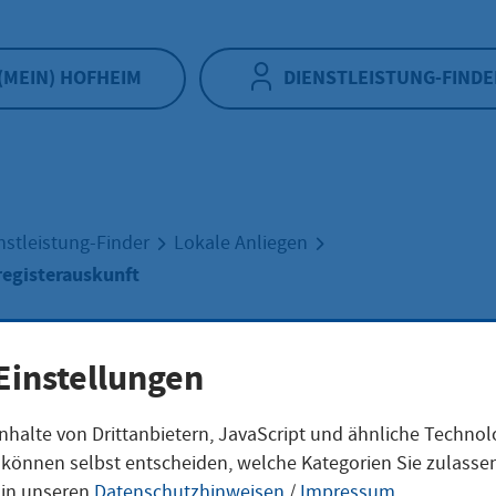
(MEIN) HOFHEIM
DIENSTLEISTUNG-FINDE
nstleistung-Finder
Lokale Anliegen
registerauskunft
ache
Einstellungen
nhalte von Drittanbietern, JavaScript und ähnliche Techno
eregisterauskunf
ie können selbst entscheiden, welche Kategorien Sie zulass
 in unseren
Datenschutzhinweisen
/
Impressum
.