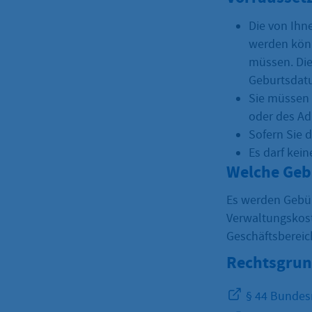
Die von Ihn
werden könn
müssen. Die
Geburtsdatu
Sie müssen 
oder des A
Sofern Sie 
Es darf kei
Welche Geb
Es werden Gebü
Verwaltungskost
Geschäftsbereic
Rechtsgrun
§ 44 Bundes