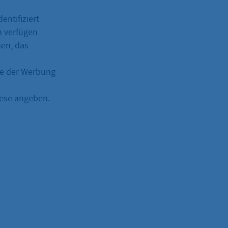
ntifiziert
n verfügen
men, das
cke der Werbung
iese angeben.