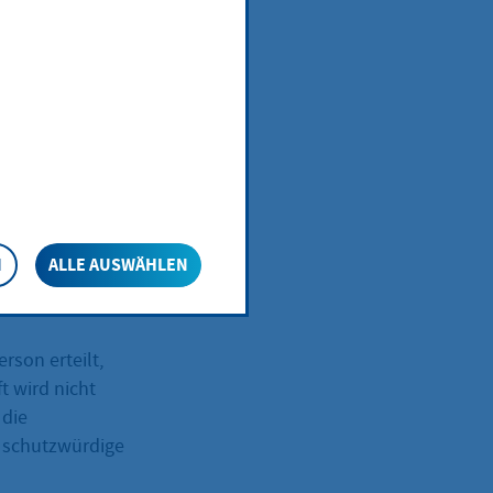
rgrad oder
auskunft
ldebehörde
men),
N
ALLE AUSWÄHLEN
son verstorben
rson erteilt,
t wird nicht
 die
r schutzwürdige