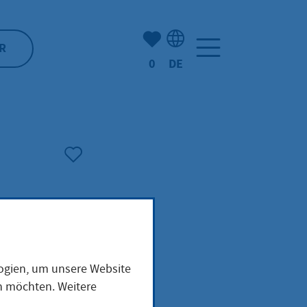
Anzahl der gemerkten Artike
R
0
DE
Sprachauswahl: Deutsch
logien, um unsere Website
t
en möchten. Weitere