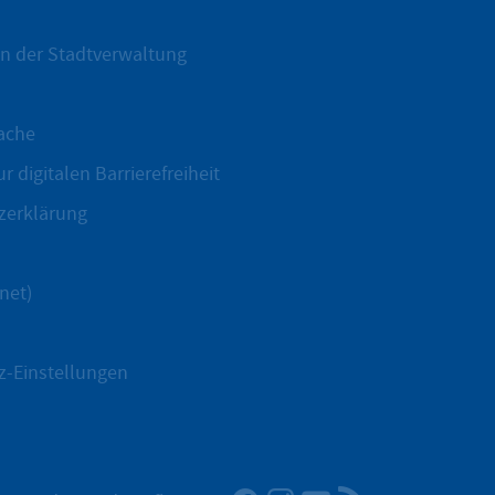
n der Stadtverwaltung
ache
r digitalen Barrierefreiheit
zerklärung
net)
z-Einstellungen
Facebook
Instagram
YouTube
RSS-Newsfeed