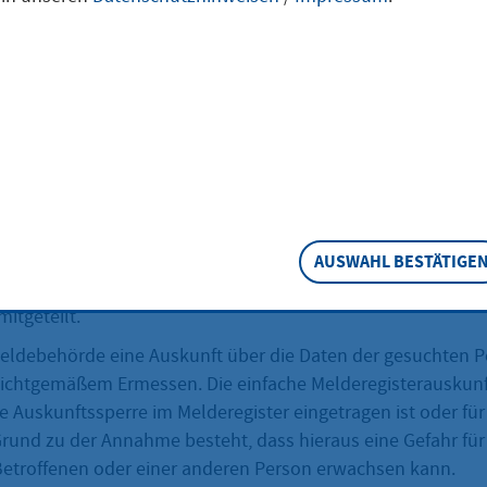
e Person und möchten deren Familienname, Vorname, Dokto
hrift erfahren? Dann können Sie eine einfache Melderegister
eschreibung
 einfachen Melderegisterauskunft erhalten Sie von der Me
Vornamen (unter Kennzeichnung des gebräuchlichen Vorna
AUSWAHL BESTÄTIGE
erzeitige Anschriften zu der gesuchten Person. Ist die Per
mitgeteilt.
eldebehörde eine Auskunft über die Daten der gesuchten Pe
pflichtgemäßem Ermessen. Die einfache Melderegisterauskunf
ne Auskunftssperre im Melderegister eingetragen ist oder für
und zu der Annahme besteht, dass hieraus eine Gefahr fü
Betroffenen oder einer anderen Person erwachsen kann.