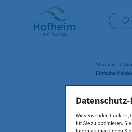
Startseite"
Startseite
Die
Einfache Melde
Einf
Datenschutz-
Wir verwenden Cookies, I
Meld
für Sie zu optimieren. S
Informationen finden Sie