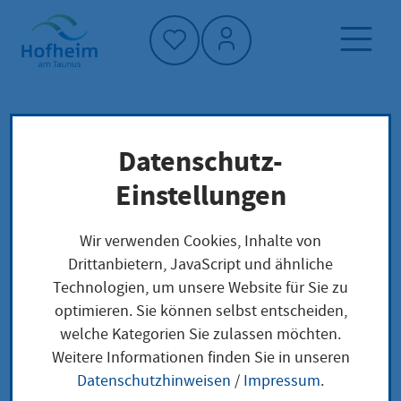
Startseite"
Datenschutz-
Startseite
Dienstleistung-Finder
Lokale Anliegen
Einstellungen
Einen gegenständlich beschränkten
gemeinschaftlichen Teilerbschein beantragen
Wir verwenden Cookies, Inhalte von
als Vor- bzw. Nacherbe
Drittanbietern, JavaScript und ähnliche
Technologien, um unsere Website für Sie zu
optimieren. Sie können selbst entscheiden,
Einen gegenständlich
welche Kategorien Sie zulassen möchten.
Weitere Informationen finden Sie in unseren
beschränkten
Datenschutzhinweisen
/
Impressum
.