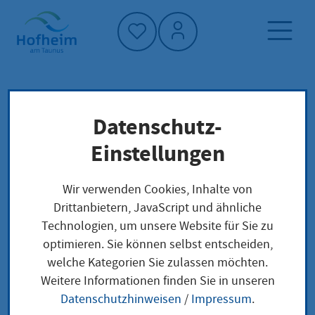
Startseite"
Datenschutz-
Startseite
Dienstleistung-Finder
Lokale Anliegen
Einstellungen
Ehrenamtspauschale geltend machen
Wir verwenden Cookies, Inhalte von
Drittanbietern, JavaScript und ähnliche
Ehrenamtspauschale
Technologien, um unsere Website für Sie zu
optimieren. Sie können selbst entscheiden,
geltend machen
welche Kategorien Sie zulassen möchten.
Weitere Informationen finden Sie in unseren
Datenschutzhinweisen
/
Impressum
.