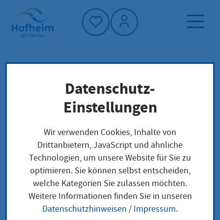
Startseite"
Datenschutz-
Startseite
Dienstleistung-Finder
Lokale Anliegen
Einstellungen
Deutsche Schulen im Ausland
Wir verwenden Cookies, Inhalte von
Drittanbietern, JavaScript und ähnliche
Deutsche Schulen im
Technologien, um unsere Website für Sie zu
optimieren. Sie können selbst entscheiden,
Ausland
welche Kategorien Sie zulassen möchten.
Weitere Informationen finden Sie in unseren
Datenschutzhinweisen
/
Impressum
.