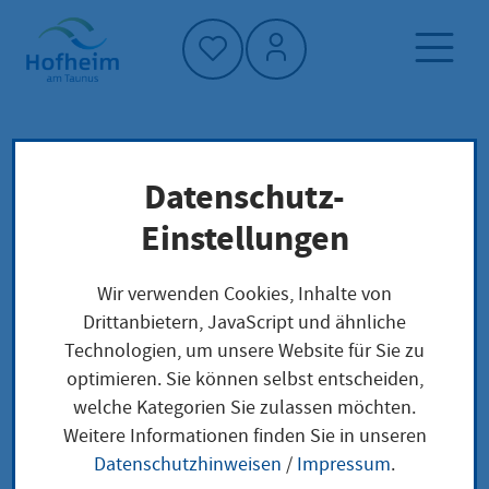
Startseite"
Datenschutz-
Startseite
Dienstleistung-Finder
Lokale Anliegen
Einstellungen
Blaue Karte EU zur Ausübung einer
hochqualifizierten Beschäftigung beantragen
Wir verwenden Cookies, Inhalte von
Drittanbietern, JavaScript und ähnliche
Technologien, um unsere Website für Sie zu
Blaue Karte EU zur
optimieren. Sie können selbst entscheiden,
welche Kategorien Sie zulassen möchten.
Ausübung einer
Weitere Informationen finden Sie in unseren
hochqualifizierten
Datenschutzhinweisen
/
Impressum
.