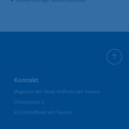
Online-Anträge: Aufenthaltstitel
Zum Seite
Kontakt
Magistrat der Stadt Hofheim am Taunus
Chinonplatz 2
65719
Hofheim am Taunus