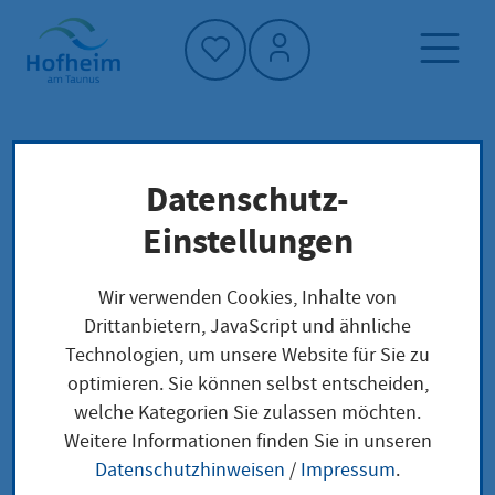
Startseite"
Datenschutz-
Startseite
Dienstleistung-Finder
Betriebssicherheit
Lokale Anliegen
Einstellungen
Wir verwenden Cookies, Inhalte von
Betriebssicherheit
Drittanbietern, JavaScript und ähnliche
Technologien, um unsere Website für Sie zu
optimieren. Sie können selbst entscheiden,
welche Kategorien Sie zulassen möchten.
Leistungsbeschreibung
Weitere Informationen finden Sie in unseren
Die speziellen Anforderungen der
Datenschutzhinweisen
/
Impressum
.
Betriebssicherheitsverordnung (BetrSichV) an den