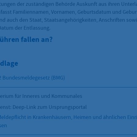
htungen der zuständigen Behörde Auskunft aus ihren Unterla
mfasst Familiennamen, Vornamen, Geburtsdatum und Geburt
nd auch den Staat, Staatsangehörigkeiten, Anschriften sow
atum der Entlassung.
ühren fallen an?
dlage
 2 Bundesmeldegesetz (BMG)
terium für Inneres und Kommunales
ienst: Deep-Link zum Ursprungsportal
ldepflicht in Krankenhäusern, Heimen und ähnlichen Einr
sen