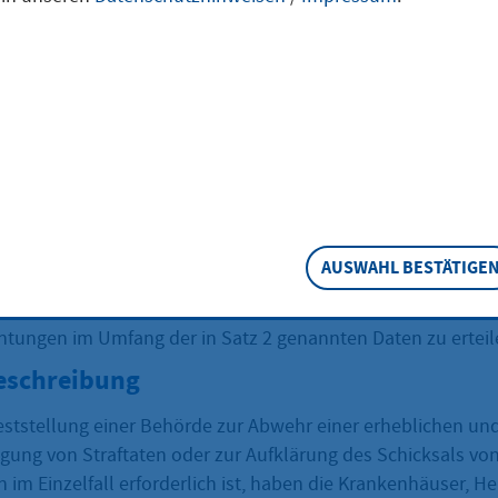
ähnlichen
ichtungen Auskun
AUSWAHL BESTÄTIGE
Abs. 2 Satz 1 des Bundesmeldegesetzes genannten Fällen ist
hörden Auskunft aus den Unterlagen von Krankenhäusern,
chtungen im Umfang der in Satz 2 genannten Daten zu erteil
eschreibung
ststellung einer Behörde zur Abwehr einer erheblichen un
lgung von Straftaten oder zur Aufklärung des Schicksals vo
 im Einzelfall erforderlich ist, haben die Krankenhäuser, 