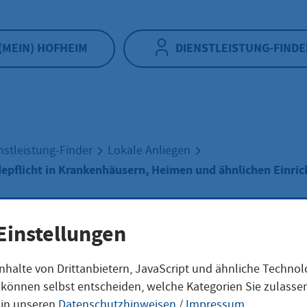
(MEIN) HOFHEIM
DIENSTLEISTUNG-FINDE
nstleistung-Finder
Lokale Anliegen
epflicht in Krankenhäusern, Heimen und ähnlichen Einri
Einstellungen
ndere Meldepflic
nhalte von Drittanbietern, JavaScript und ähnliche Techno
ie können selbst entscheiden, welche Kategorien Sie zulass
kenhäusern, He
 in unseren
Datenschutzhinweisen
/
Impressum
.