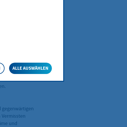
ft
N
ALLE AUSWÄHLEN
 den
 Heimen und
en.
d gegenwärtigen
n Vermissten
Heime und