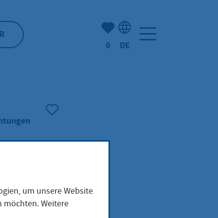
Anzahl der gemerkten Artike
R
0
DE
Sprachauswahl: Deutsch
chtungen
ht in
logien, um unsere Website
en möchten. Weitere
imen