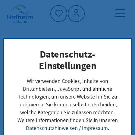
Startseite"
Datenschutz-
Startseite
Dienstleistung-Finder
Lokale Anliegen
Einstellungen
Bergbau Bewilligung - Verlängerung Erteilung
Wir verwenden Cookies, Inhalte von
Drittanbietern, JavaScript und ähnliche
Bergbau Bewilligung -
Technologien, um unsere Website für Sie zu
optimieren. Sie können selbst entscheiden,
Verlängerung
welche Kategorien Sie zulassen möchten.
Erteilung
Weitere Informationen finden Sie in unseren
Datenschutzhinweisen
/
Impressum
.