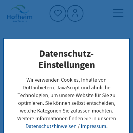
Startseite"
Datenschutz-
Startseite
Dienstleistung-Finder
Lokale Anliegen
Einstellungen
Beratung zur Aufnahme eines Kindes in Kita
oder Kindertagespflege in Anspruch nehmen
Wir verwenden Cookies, Inhalte von
Drittanbietern, JavaScript und ähnliche
Technologien, um unsere Website für Sie zu
Beratung zur
optimieren. Sie können selbst entscheiden,
welche Kategorien Sie zulassen möchten.
Aufnahme eines
Weitere Informationen finden Sie in unseren
Kindes in Kita oder
Datenschutzhinweisen
/
Impressum
.