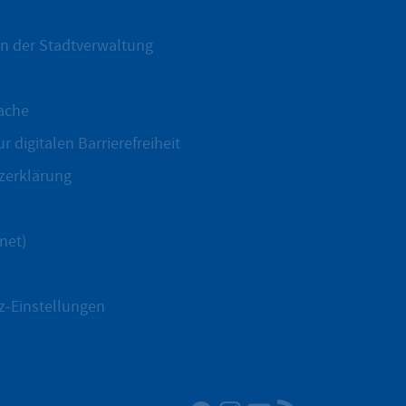
n der Stadtverwaltung
ache
r digitalen Barrierefreiheit
zerklärung
net)
z-Einstellungen
Facebook
Instagram
YouTube
RSS-Newsfeed