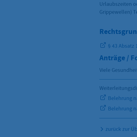
Urlaubszeiten o
Grippewellen) T
Rechtsgrun
§ 43 Absatz 1
Anträge / 
Viele Gesundhei
Weiterleitungsd
Belehrung na
Belehrung na
zurück zur Üb