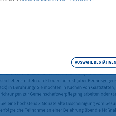
heinigung
lig gewerbsmäßig im Lebensmittelbereich tätig oder beschä
Sie eine Bescheinigung des Gesundheitsamts über eine
zbelehrung.
eschreibung
AUSWAHL BESTÄTIGE
nsmittel her, behandeln Sie diese oder bringen sie diese in
en Lebensmitteln direkt oder indirekt (über Bedarfsgegen
teck) in Berührung? Sie möchten in Küchen von Gaststätten
inrichtungen zur Gemeinschaftsverpflegung arbeiten oder tä
Sie eine höchstens 3 Monate alte Bescheinigung vom Gesu
e erfolgreiche Teilnahme an einer Belehrung über die Maß