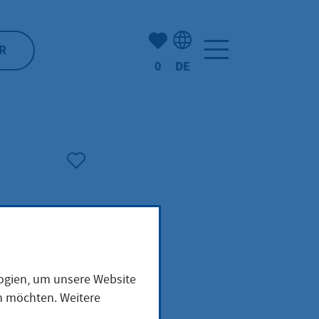
Anzahl der gemerkten Artike
R
0
DE
Sprachauswahl: Deutsch
logien, um unsere Website
tz;
en möchten. Weitere