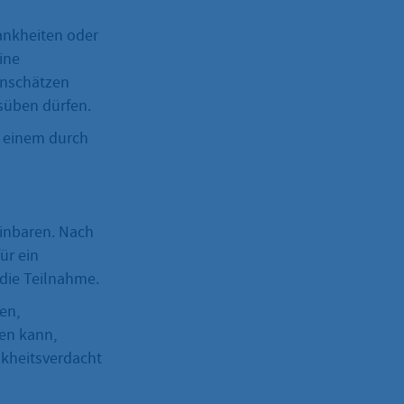
rankheiten oder
ine
inschätzen
süben dürfen.
r einem durch
inbaren. Nach
ür ein
 die Teilnahme.
en,
den kann,
nkheitsverdacht