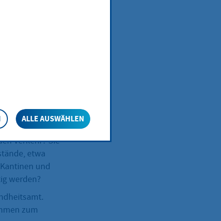
ftigt werden,
N
ALLE AUSWÄHLEN
 den Verkehr? Sie
stände, etwa
, Kantinen und
tig werden?
ndheitsamt.
nahmen zum