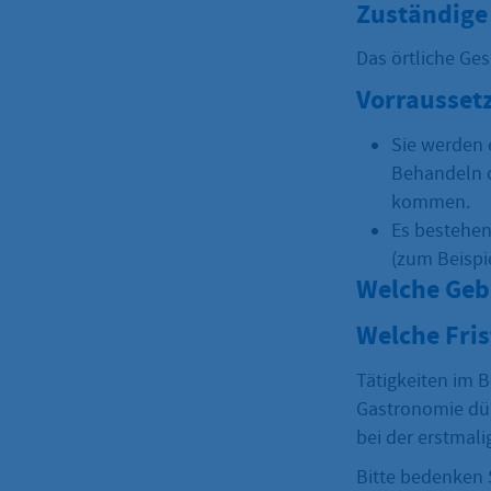
Zuständige 
Das örtliche Ge
Vorrausset
Sie werden 
Behandeln o
kommen.
Es bestehen
(zum Beispi
Welche Geb
Welche Fri
Tätigkeiten im 
Gastronomie dür
bei der erstmali
Bitte bedenken S