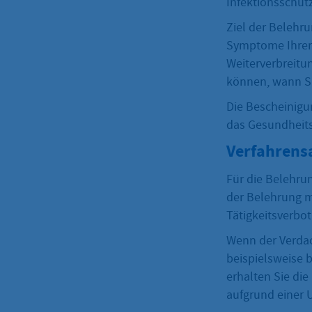
Infektionsschutz
Ziel der Belehr
Symptome Ihrer 
Weiterverbreitu
können, wann Si
Die Bescheinigu
das Gesundheits
Verfahrens
Für die Belehru
der Belehrung mü
Tätigkeitsverbo
Wenn der Verdac
beispielsweise 
erhalten Sie die
aufgrund einer 