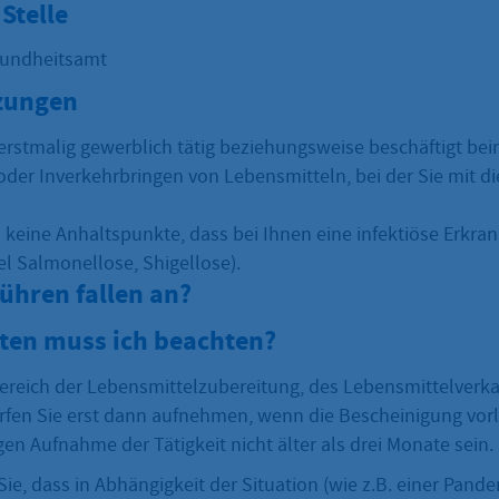
Stelle
sundheitsamt
zungen
erstmalig gewerblich tätig beziehungsweise beschäftigt bei
der Inverkehrbringen von Lebensmitteln, bei der Sie mit di
 keine Anhaltspunkte, dass bei Ihnen eine infektiöse Erkran
el Salmonellose, Shigellose).
ühren fallen an?
sten muss ich beachten?
Bereich der Lebensmittelzubereitung, des Lebensmittelverka
fen Sie erst dann aufnehmen, wenn die Bescheinigung vorli
gen Aufnahme der Tätigkeit nicht älter als drei Monate sein.
ie, dass in Abhängigkeit der Situation (wie z.B. einer Pande