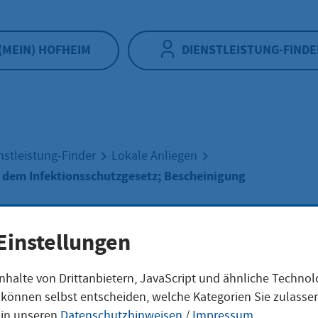
(MEIN) HOFHEIM
DIENSTLEISTUNG-FINDE
nstleistung-Finder
Lokale Anliegen
 dem Infektionsschutzgesetz; Bescheinigung
hrung nach dem
Einstellungen
nhalte von Drittanbietern, JavaScript und ähnliche Techno
ktionsschutzgese
ie können selbst entscheiden, welche Kategorien Sie zulass
 in unseren
Datenschutzhinweisen
/
Impressum
.