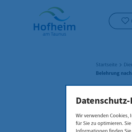
Startseite"
Startseite
Die
Belehrung nach
Bele
Datenschutz-
Wir verwenden Cookies, I
Infe
für Sie zu optimieren. S
Informationen finden Sie