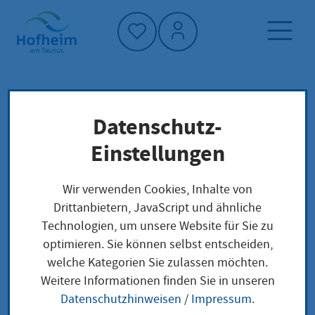
Startseite"
Datenschutz-
Startseite
Dienstleistung-Finder
Lokale Anliegen
Einstellungen
Beistandschaft durch das Jugendamt beenden
Wir verwenden Cookies, Inhalte von
Drittanbietern, JavaScript und ähnliche
Beistandschaft durch
Technologien, um unsere Website für Sie zu
optimieren. Sie können selbst entscheiden,
das Jugendamt
welche Kategorien Sie zulassen möchten.
beenden
Weitere Informationen finden Sie in unseren
Datenschutzhinweisen
/
Impressum
.