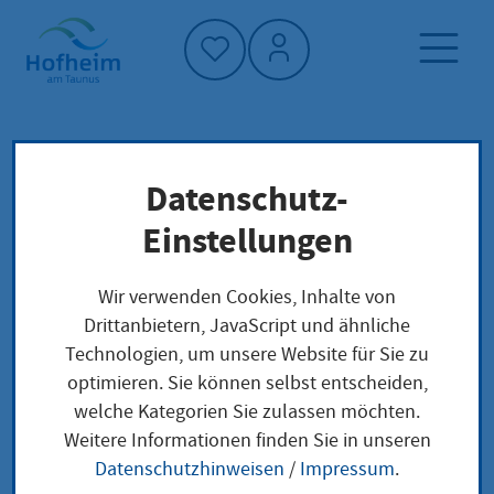
Startseite"
Datenschutz-
Startseite
Dienstleistung-Finder
Lokale Anliegen
Einstellungen
Beglaubigter Ausdruck aus dem
Geburtenregister Ausstellung
Wir verwenden Cookies, Inhalte von
Drittanbietern, JavaScript und ähnliche
Technologien, um unsere Website für Sie zu
Beglaubigter
optimieren. Sie können selbst entscheiden,
welche Kategorien Sie zulassen möchten.
Ausdruck aus dem
Weitere Informationen finden Sie in unseren
Geburtenregister
Datenschutzhinweisen
/
Impressum
.