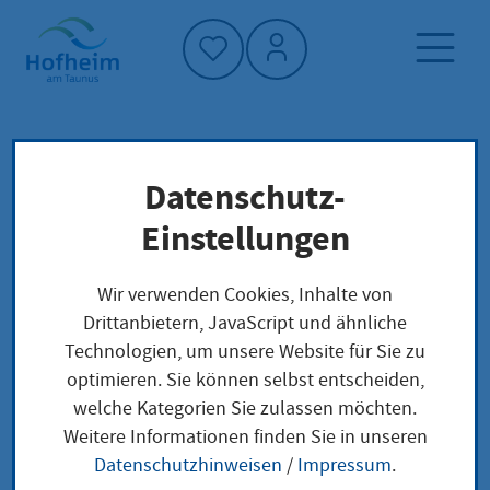
Startseite"
Datenschutz-
Startseite
Dienstleistung-Finder
Lokale Anliegen
Einstellungen
Befreiung von der Ausweispflicht
Wir verwenden Cookies, Inhalte von
Drittanbietern, JavaScript und ähnliche
Befreiung von der
Technologien, um unsere Website für Sie zu
optimieren. Sie können selbst entscheiden,
Ausweispflicht
welche Kategorien Sie zulassen möchten.
Weitere Informationen finden Sie in unseren
Datenschutzhinweisen
/
Impressum
.