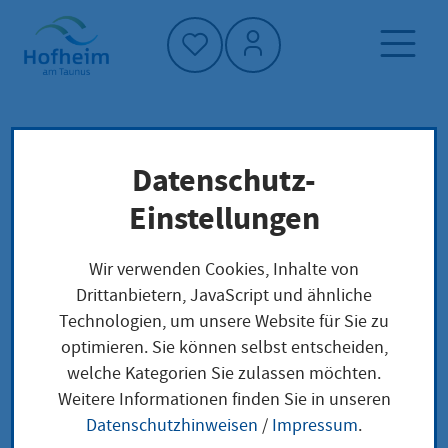
Startseite"
Datenschutz-
Startseite
Dienstleistung-Finder
Lokale Anliegen
Einstellungen
Bauen: Abweichung/Ausnahme/Befreiung
Wir verwenden Cookies, Inhalte von
Drittanbietern, JavaScript und ähnliche
Bauen:
Technologien, um unsere Website für Sie zu
optimieren. Sie können selbst entscheiden,
Abweichung/Ausnahm
welche Kategorien Sie zulassen möchten.
e/Befreiung
Weitere Informationen finden Sie in unseren
Datenschutzhinweisen
/
Impressum
.