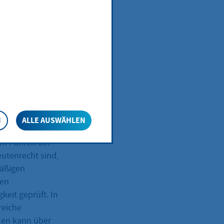
en, müssen Sie
N
ALLE AUSWÄHLEN
den Bereich der
zum Führen der
utenrecht sind,
mäßigen
hen
keit geprüft. In
reiche
llen kann über