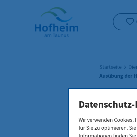
Startseite"
Startseite
Die
Ausübung der H
Ausü
Datenschutz-
Wir verwenden Cookies, I
Erla
für Sie zu optimieren. S
Informationen finden Sie