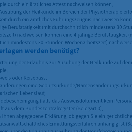
pie durch ein ärztliches Attest nachweisen können,
e Ausübung der Heilkunde im Bereich der Physiotherapie erfo
keit durch ein amtliches Führungszeugnis nachweisen könn
rige Berufstätigkeit (mit durchschnittlich mindestens 30 St
tszeit) nachweisen können eine 4-jährige Berufstätigkeit (
tlich mindestens 30 Stunden Wochenarbeitszeit) nachweis
erlagen werden benötigt?
Erteilung der Erlaubnis zur Ausübung der Heilkunde auf dem
pie,
weis oder Reisepass,
änderungen eine Geburtsurkunde/Namensänderungsurkun
larischen Lebenslauf,
eldebescheinigung (falls das Ausweisdokument kein Personal
ft aus dem Bundeszentralregister (Belegart 0),
on Ihnen abgegebene Erklärung, ob gegen Sie ein gerichtliche
aatsanwaltschaftliches Ermittlungsverfahren anhängig ist (S
eis über die Erlaubnis zur Führung der Berufsbezeichnung