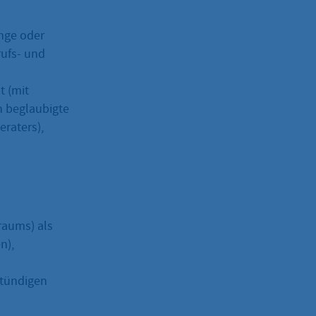
nge oder
rufs- und
t (mit
h beglaubigte
raters),
raums) als
n),
-stündigen