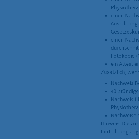
Physiothera
einen Nachw
Ausbildungs
Gesetzesku
einen Nachwe
durchschnit
Fotokopie (
ein Attest e
Zusätzlich, wen
Nachweis Be
40-stündige
Nachweis üb
Physiothera
Nachweise d
Hinweis: Die zus
Fortbildung abge