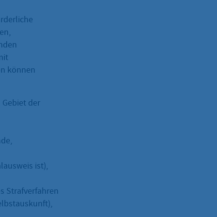
rderliche
en,
unden
mit
en können
 Gebiet der
de,
ausweis ist),
s Strafverfahren
elbstauskunft),