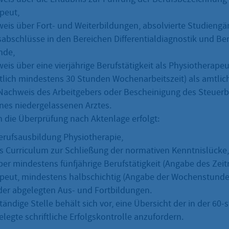
peut,
eis über Fort- und Weiterbildungen, absolvierte Studiengä
abschlüsse in den Bereichen Differentialdiagnostik und Be
nde,
is über eine vierjährige Berufstätigkeit als Physiotherapeu
tlich mindestens 30 Stunden Wochenarbeitszeit) als amtlic
Nachweis des Arbeitgebers oder Bescheinigung des Steuerbe
ines niedergelassenen Arztes.
n die Überprüfung nach Aktenlage erfolgt:
rufsausbildung Physiotherapie,
s Curriculum zur Schließung der normativen Kenntnislücke,
er mindestens fünfjährige Berufstätigkeit (Angabe des Zeit
peut, mindestens halbschichtig (Angabe der Wochenstunde
er abgelegten Aus- und Fortbildungen.
tändige Stelle behält sich vor, eine Übersicht der in der 60
legte schriftliche Erfolgskontrolle anzufordern.