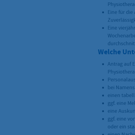
Physiothera
Eine für di
Zuverlässig
Eine vierjäh
Wochenarbei
durchschnit
Welche Unt
Antrag auf 
Physiothera
Personalaus
bei Namens
einen tabel
ggf. eine M
eine Auskun
ggf. eine v
oder ein st
einen Nachw