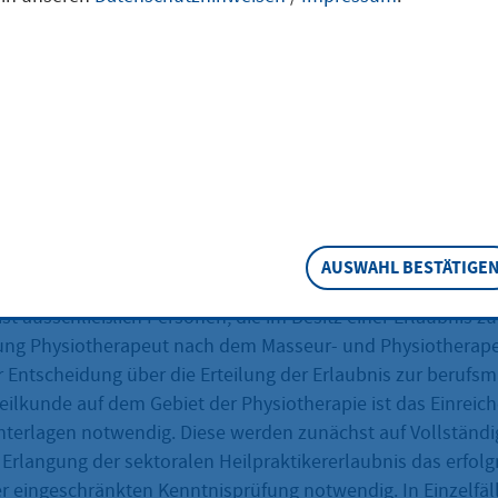
Physiotherapie
ilkunde auf dem Gebiet der Physiotherapie ausüben möcht
aubnis beantragen.
eschreibung
AUSWAHL BESTÄTIGE
er Erlaubnis zur Ausübung der Heilkunde, eingeschränkt auf 
ist ausschließlich Personen, die im Besitz einer Erlaubnis 
ng Physiotherapeut nach dem Masseur- und Physiotherape
r Entscheidung über die Erteilung der Erlaubnis zur berufs
ilkunde auf dem Gebiet der Physiotherapie ist das Einreic
nterlagen notwendig. Diese werden zunächst auf Vollständig
r Erlangung der sektoralen Heilpraktikererlaubnis das erfolg
er eingeschränkten Kenntnisprüfung notwendig. In Einzelfä