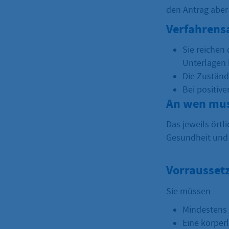
den Antrag aber
Verfahrens
Sie reichen 
Unterlagen b
Die Zuständi
Bei positive
An wen mus
Das jeweils ört
Gesundheit und 
Vorrausset
Sie müssen
Mindestens 2
Eine körper