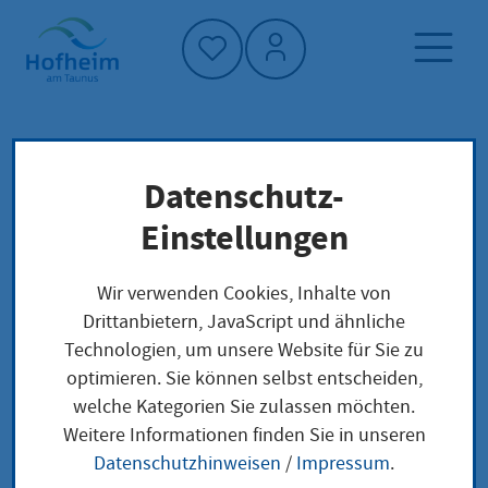
Startseite"
Datenschutz-
Startseite
Dienstleistung-Finder
Lokale Anliegen
Einstellungen
Ausnahme vom Verbot der Sonn- und
Feiertagsarbeit beantragen
Wir verwenden Cookies, Inhalte von
Drittanbietern, JavaScript und ähnliche
Technologien, um unsere Website für Sie zu
Ausnahme vom Verbot
optimieren. Sie können selbst entscheiden,
welche Kategorien Sie zulassen möchten.
der Sonn- und
Weitere Informationen finden Sie in unseren
Feiertagsarbeit
Datenschutzhinweisen
/
Impressum
.