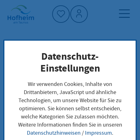
Startseite"
Datenschutz-
Startseite
Dienstleistung-Finder
Lokale Anliegen
Einstellungen
Auskunfts- und Übermittlungssperren im
Melderegister Eintragung
Wir verwenden Cookies, Inhalte von
Übermittlungssperre zur Auskunft an Parteien
Drittanbietern, JavaScript und ähnliche
u.a.
Technologien, um unsere Website für Sie zu
optimieren. Sie können selbst entscheiden,
welche Kategorien Sie zulassen möchten.
Auskunfts- und
Weitere Informationen finden Sie in unseren
Datenschutzhinweisen
/
Impressum
.
Übermittlungssperren