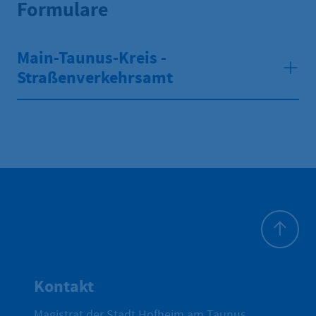
Formulare
Main-Taunus-Kreis -
Straßenverkehrsamt
Zum Seite
Kontakt
Magistrat der Stadt Hofheim am Taunus