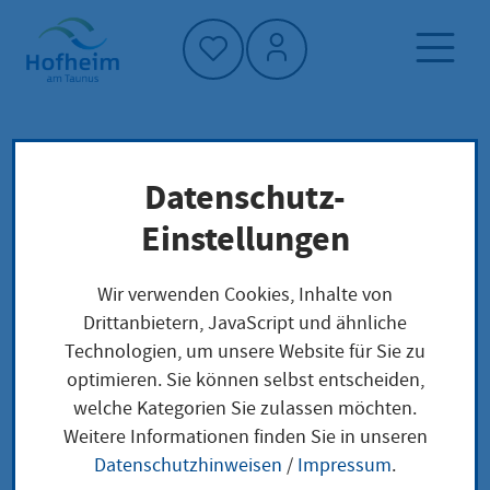
Startseite"
Datenschutz-
Startseite
Dienstleistung-Finder
Lokale Anliegen
Einstellungen
Ausfuhr (Verbringung) von "grünen" Abfällen
zur Verwertung innerhalb der EU
Wir verwenden Cookies, Inhalte von
Drittanbietern, JavaScript und ähnliche
Technologien, um unsere Website für Sie zu
Ausfuhr (Verbringung)
optimieren. Sie können selbst entscheiden,
welche Kategorien Sie zulassen möchten.
von "grünen" Abfällen
Weitere Informationen finden Sie in unseren
zur Verwertung
Datenschutzhinweisen
/
Impressum
.