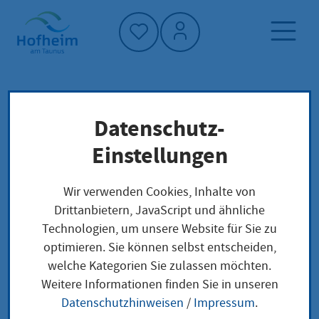
Startseite"
Datenschutz-
Startseite
Dienstleistung-Finder
Lokale Anliegen
Einstellungen
Aufnahme eines europäischen Rechtsanwalts
in die Rechtsanwaltskammer widerrufen
Wir verwenden Cookies, Inhalte von
Drittanbietern, JavaScript und ähnliche
Technologien, um unsere Website für Sie zu
Aufnahme eines
optimieren. Sie können selbst entscheiden,
welche Kategorien Sie zulassen möchten.
europäischen
Weitere Informationen finden Sie in unseren
Rechtsanwalts in die
Datenschutzhinweisen
/
Impressum
.