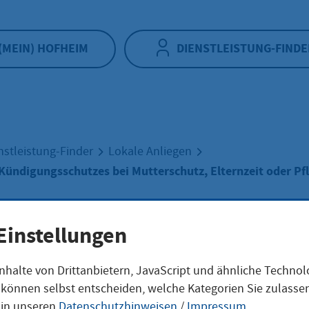
(MEIN) HOFHEIM
DIENSTLEISTUNG-FINDE
nstleistung-Finder
Lokale Anliegen
Kündigungsschutzes bei Mutterschutz, Elternzeit oder Pf
Einstellungen
ebung des
nhalte von Drittanbietern, JavaScript und ähnliche Techno
ie können selbst entscheiden, welche Kategorien Sie zulass
igungsschutzes 
 in unseren
Datenschutzhinweisen
/
Impressum
.