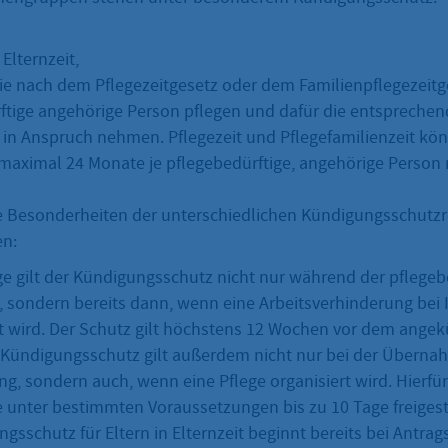
Elternzeit,
ie nach dem Pflegezeitgesetz oder dem Familienpflegezeitg
ftige angehörige Person pflegen und dafür die entsprechend
g in Anspruch nehmen. Pflegezeit und Pflegefamilienzeit kö
aximal 24 Monate je pflegebedürftige, angehörige Perso
e Besonderheiten der unterschiedlichen Kündigungsschutzr
n:
ege gilt der Kündigungsschutz nicht nur während der pflege
g, sondern bereits dann, wenn eine Arbeitsverhinderung bei
 wird. Der Schutz gilt höchstens 12 Wochen vor dem ange
 Kündigungsschutz gilt außerdem nicht nur bei der Überna
ung, sondern auch, wenn eine Pflege organisiert wird. Hierf
e unter bestimmten Voraussetzungen bis zu 10 Tage freigest
gsschutz für Eltern in Elternzeit beginnt bereits bei Antra