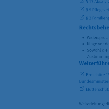
§ 17 Absatz 
§ 5 Pflegezei
§ 2 Familien
Rechtsbehe
Widerspruc
Klage vor d
Sowohl die 
Zustimmung
Weiterführ
Broschüre “A
Bundesministeri
Mutterschutz
Weiterleitungsd