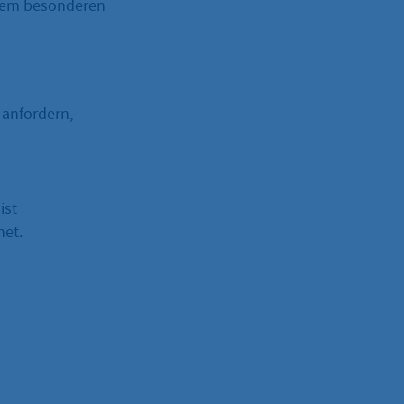
inem besonderen
 anfordern,
ist
net.