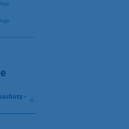
flege
flege
re
sschutz -