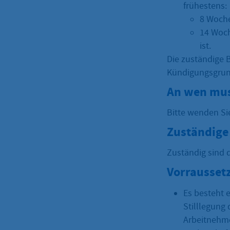
frühestens:
8 Woche
14 Woch
ist.
Die zuständige 
Kündigungsgrun
An wen mus
Bitte wenden Si
Zuständige 
Zuständig sind 
Vorrausset
Es besteht e
Stilllegung
Arbeitnehm