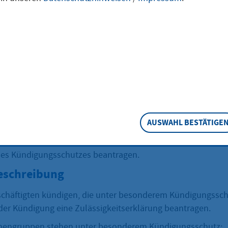
erschutz, Elternz
 Pflege beantrag
AUSWAHL BESTÄTIGE
äftigten unter besonderem Kündigungsschutz stehen, ist 
 Ausnahmen möglich. Sie müssen dann bei der zuständigen
des Kündigungsschutzes beantragen.
eschreibung
chäftigten kündigen, die unter besonderem Kündigungssch
der Kündigung eine Zulässigkeitserklärung beantragen.
nengruppen stehen unter besonderem Kündigungsschutz: