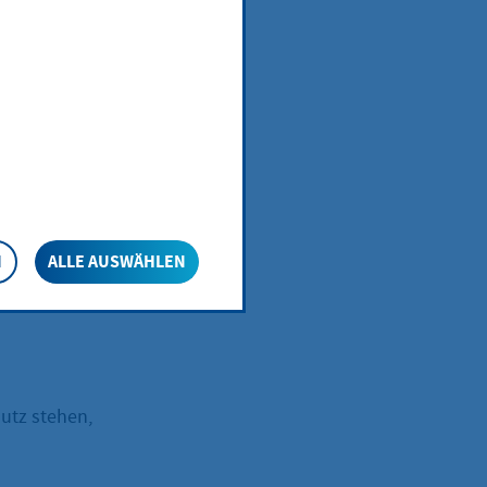
eit
en
N
ALLE AUSWÄHLEN
eine Kündigung
 Landesbehörde
utz stehen,