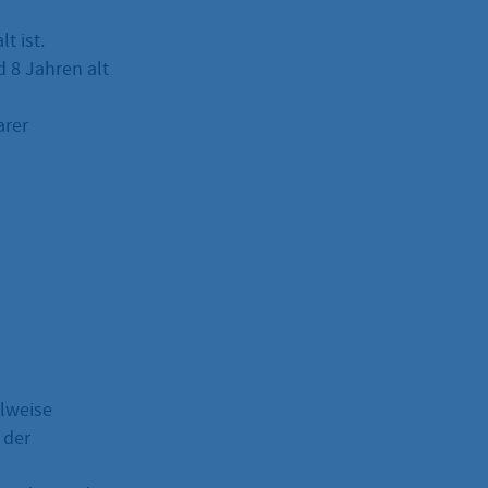
t ist.
 8 Jahren alt
arer
ilweise
 der