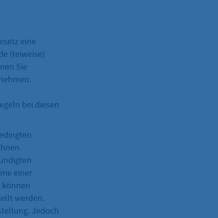
esetz eine
e (teiweise)
nnen Sie
n nehmen.
egeln bei diesen
bedingten
 Ihnen
kündigten
hme einer
ür können
ellt werden.
gstellung. Jedoch