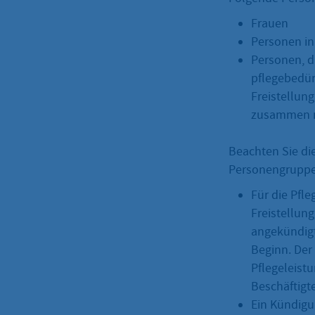
Frauen
Personen in 
Personen, d
pflegebedür
Freistellun
zusammen m
Beachten Sie di
Personengruppe
Für die Pfl
Freistellun
angekündigt
Beginn. Der
Pflegeleist
Beschäftigt
Ein Kündigun