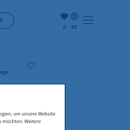
Anzahl der gemerkten Artike
R
0
DE
Sprachauswahl: Deutsch
lege
logien, um unsere Website
en möchten. Weitere
bei