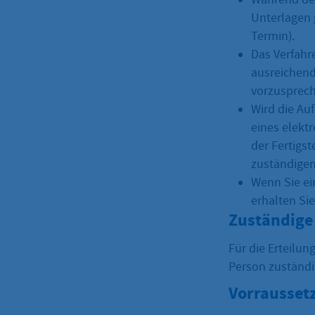
Unterlagen g
Termin).
Das Verfahr
ausreichend
vorzusprech
Wird die Auf
eines elektr
der Fertigs
zuständigen
Wenn Sie ei
erhalten Si
Zuständige 
Für die Erteilun
Person zuständi
Vorrausset