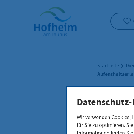
Startseite"
Startseite
Die
Aufenthaltserla
Aufe
Datenschutz-
Wir verwenden Cookies, I
Kind
für Sie zu optimieren. S
Informationen finden Sie