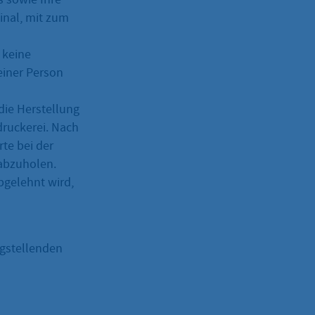
ginal, mit zum
 keine
einer Person
die Herstellung
druckerei. Nach
rte bei der
 abzuholen.
bgelehnt wird,
agstellenden