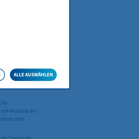
eutschland ein
N
ALLE AUSWÄHLEN
sche
n mindestens ein
laubnis zum
 zum Zeitpunkt