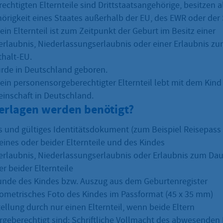
echtigten Elternteile sind Drittstaatsangehörige, besitzen a
örigkeit eines Staates außerhalb der EU, des EWR oder der
in Elternteil ist zum Zeitpunkt der Geburt im Besitz einer
erlaubnis, Niederlassungserlaubnis oder einer Erlaubnis z
halt-EU.
rde in Deutschland geboren.
ein personensorgeberechtigter Elternteil lebt mit dem Kind i
nschaft in Deutschland.
erlagen werden benötigt?
 und gültiges Identitätsdokument (zum Beispiel Reisepass
eines oder beider Elternteile und des Kindes
erlaubnis, Niederlassungserlaubnis oder Erlaubnis zum Dau
r beider Elternteile
nde des Kindes bzw. Auszug aus dem Geburtenregister
iometrisches Foto des Kindes im Passformat (45 x 35 mm)
ellung durch nur einen Elternteil, wenn beide Eltern
geberechtigt sind: Schriftliche Vollmacht des abwesenden E