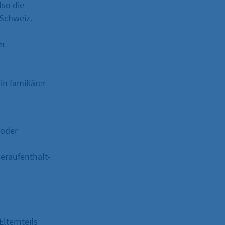
lso die
 Schweiz.
um
n familiärer
 oder
eraufenthalt-
lternteils