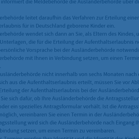
l informiert die Meldebehörde die Ausländerbehörde über di
erbehörde leitet daraufhin das Verfahren zur Erteilung einer
erlaubnis für in Deutschland geborene Kinder ein.
erbehörde wendet sich dann an Sie, als Eltern des Kindes, 
Unterlagen, die für die Erteilung der Aufenthaltserlaubnis 
ersönliche Vorsprache bei der Ausländerbehörde notwendig 
erbehörde mit Ihnen in Verbindung setzen, um einen Termi
.
Ausländerbehörde nicht innerhalb von sechs Monaten nach 
ich aus die Aufenthaltserlaubnis erteilt, müssen Sie vor Ab
Erteilung der Aufenthaltserlaubnis bei der Ausländerbehör
 Sie sich dafür, ob Ihre Ausländerbehörde die Antragsstellu
der ein spezielles Antragsformular vorhält. Ist die Antragss
möglich, vereinbaren Sie einen Termin in der Ausländerbehör
agsstellung wird sich die Ausländerbehörde nach Eingang I
rbindung setzen, um einen Termin zu vereinbaren.
 Termins werden Ihre Identität und die Identität des Kinde