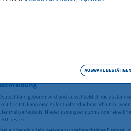
ren wurden,
tragen
ttstaatsangehöriger ein Aufenthaltsrecht besitzen und in D
AUSWAHL BESTÄTIGE
kann Ihr Kind eine Aufenthaltserlaubnis erhalten.
eschreibung
n Deutschland geboren wird und ausschließlich die ausländi
keit besitzt, kann eine Aufenthaltserlaubnis erhalten, wen
Aufenthaltserlaubnis, Niederlassungserlaubnis oder eine Er
-EU besitzt.
nteile oder ein allein personensorgeberechtigter Elternteil