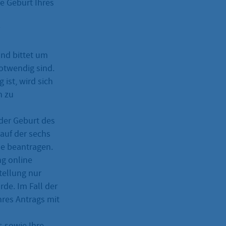
e Geburt Ihres
und bittet um
notwendig sind.
ist, wird sich
n zu
der Geburt des
lauf der sechs
de beantragen.
ng online
tellung nur
de. Im Fall der
hres Antrags mit
s sowie Ihre