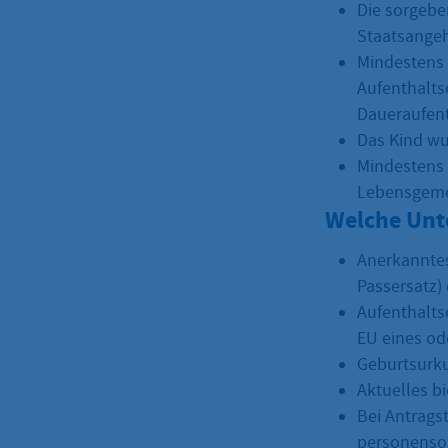
Die sorgeber
Staatsangeh
Mindestens e
Aufenthalts
Daueraufent
Das Kind wu
Mindestens 
Lebensgemei
Welche Unt
Anerkanntes
Passersatz) 
Aufenthalts
EU eines ode
Geburtsurku
Aktuelles b
Bei Antragst
personensor