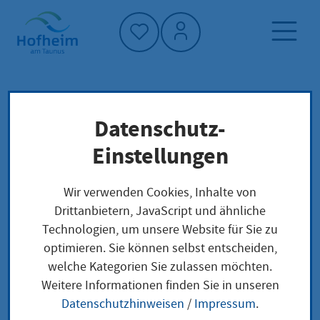
Startseite"
Datenschutz-
Startseite
Dienstleistung-Finder
Lokale Anliegen
Einstellungen
Aufenthaltserlaubnis aus familiären Gründen
Erteilung für den Familiennachzug eines
Wir verwenden Cookies, Inhalte von
ausländischen Elternteils zu einem
Drittanbietern, JavaScript und ähnliche
minderjährigen Deutschen
Technologien, um unsere Website für Sie zu
optimieren. Sie können selbst entscheiden,
welche Kategorien Sie zulassen möchten.
Aufenthaltserlaubnis
Weitere Informationen finden Sie in unseren
Datenschutzhinweisen
/
Impressum
.
aus familiären