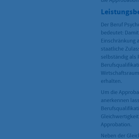
die Approbation
Leistungsb
Der Beruf Psych
bedeutet: Damit
Einschränkung a
staatliche Zula
selbständig als
Berufsqualifika
Wirtschaftsraum
erhalten.
Um die Approbat
anerkennen lass
Berufsqualifikat
Gleichwertigkeit
Approbation.
Neben der Gleic