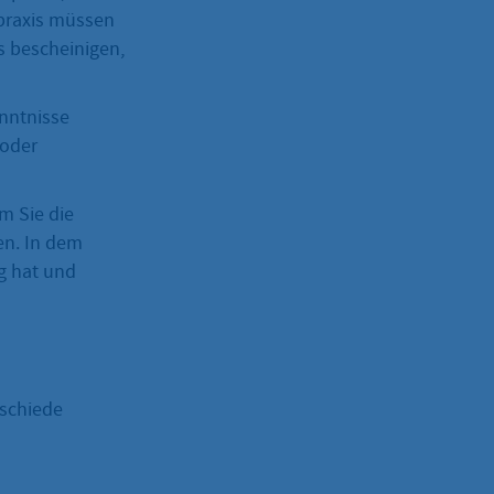
spraxis müssen
s bescheinigen,
enntnisse
 oder
m Sie die
en. In dem
g hat und
schiede