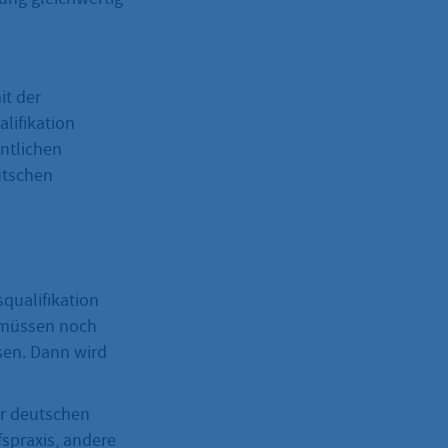
it der
alifikation
entlichen
utschen
squalifikation
e müssen noch
sen. Dann wird
er deutschen
fspraxis, andere