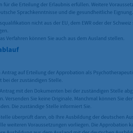
für die Erteilung der Erlaubnis erfüllen. Weitere Vorausset
utsche Sprachkenntnisse und die gesundheitliche Eignung.
squalifikation nicht aus der EU, dem EWR oder der Schweiz
gen.
das Verfahren können Sie auch aus dem Ausland stellen.
ablauf
n Antrag auf Erteilung der Approbation als Psychotherapeut
 bei der zuständigen Stelle.
Antrag mit den Dokumenten bei der zuständigen Stelle ab
en. Versenden Sie keine Originale. Manchmal können Sie de
den. Die zuständige Stelle informiert Sie.
Stelle überprüft dann, ob Ihre Ausbildung der deutschen Au
lle weiteren Voraussetzungen vorliegen. Die Approbation ka
re Ausbildung aus dem Ausland mit der deutschen Ausbild