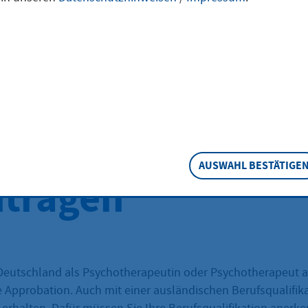
hotherapeut mit
fsqualifikation a
EWR/Schweiz
AUSWAHL BESTÄTIGE
tragen
Deutschland als Psychotherapeutin oder Psychotherapeut 
e Approbation. Auch mit einer ausländischen Berufsqualifik