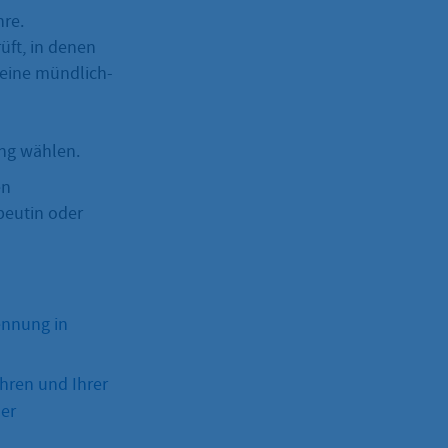
re.
üft, in denen
 eine mündlich-
ng wählen.
en
peutin oder
ennung in
ahren und Ihrer
der