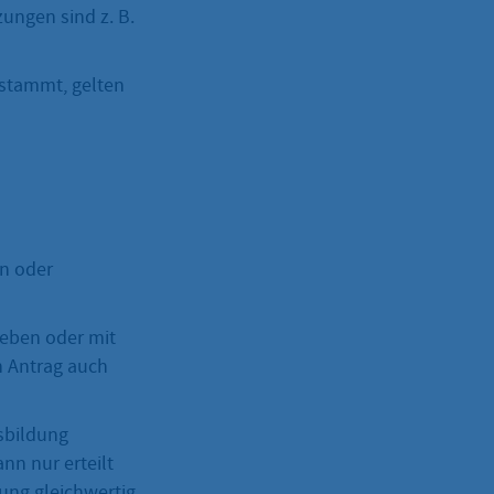
zungen sind z. B.
 stammt, gelten
in oder
geben oder mit
n Antrag auch
sbildung
nn nur erteilt
ung gleichwertig