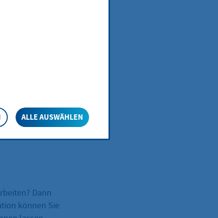
us
N
ALLE AUSWÄHLEN
arbeiten? Dann
ation können Sie