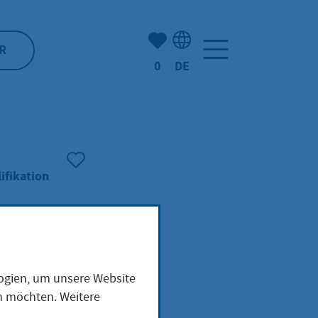
Anzahl der gemerkten Artike
R
0
DE
Sprachauswahl: Deutsch
ifikation
logien, um unsere Website
en möchten. Weitere
der