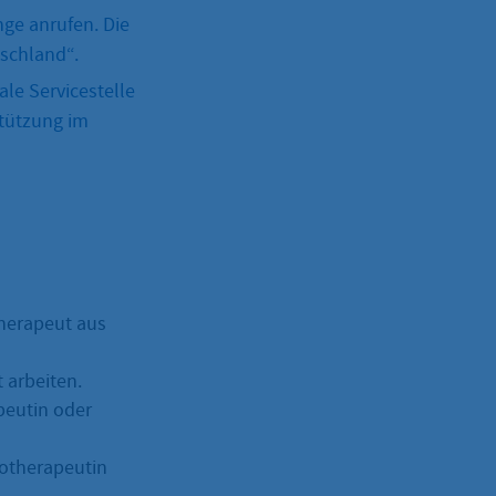
ge anrufen. Die
schland“.
ale Servicestelle
stützung im
therapeut aus
 arbeiten.
apeutin oder
hotherapeutin