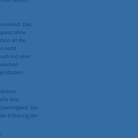
ennen lassen.
ementiert. Das
rapeut ohne
ion ist die
n nicht
uch mit einer
päischen
pprobation
ikation
lle Ihre
chwertigkeit. Die
die Erteilung der
e