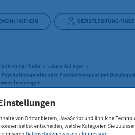
(MEIN) HOFHEIM
DIENSTLEISTUNG-FINDE
nstleistung-Finder
Lokale Anliegen
s Psychotherapeutin oder Psychotherapeut mit Berufsqual
hweiz beantragen
Einstellungen
obation als
nhalte von Drittanbietern, JavaScript und ähnliche Techno
ie können selbst entscheiden, welche Kategorien Sie zulass
hotherapeutin o
 in unseren
Datenschutzhinweisen
/
Impressum
.