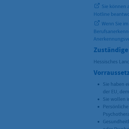
Sie können a
Hotline beantwo
Wenn Sie im A
Berufsanerkennu
Anerkennungsver
Zuständige 
Hessisches Land
Vorrausset
Sie haben e
der EU, dem
Sie wollen 
Persönliche 
Psychothera
Gesundheitl