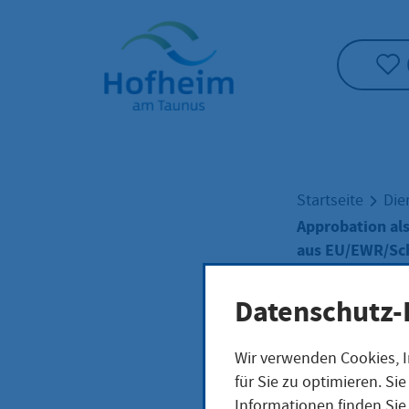
Startseite"
Startseite
Die
Approbation al
aus EU/EWR/Sc
Datenschutz-
Appr
Wir verwenden Cookies, I
für Sie zu optimieren. S
Psyc
Informationen finden Sie