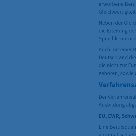
erworbene Berufs
Gleichwertigkeit
Neben der Gleic
die Erteilung de
Sprachkenntniss
Auch mit einer 
Deutschland die 
die nicht zur E
gehören, sowie 
Verfahrens
Der Verfahrensab
Ausbildung abg
EU, EWR, Schwe
Eine Berufsqual
automatisch ane