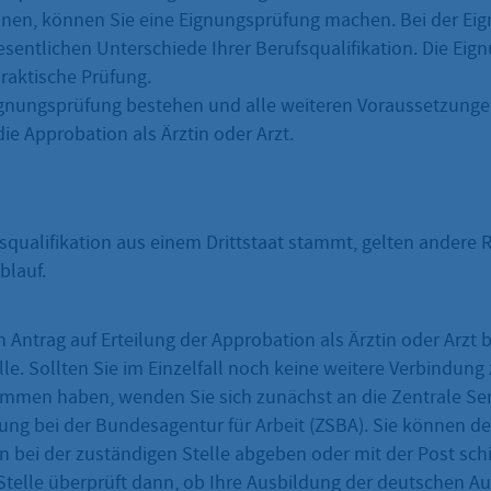
nen, können Sie eine Eignungsprüfung machen. Bei der Ei
sentlichen Unterschiede Ihrer Berufsqualifikation. Die Eig
raktische Prüfung.
gnungsprüfung bestehen und alle weiteren Voraussetzungen
e Approbation als Ärztin oder Arzt.
squalifikation aus einem Drittstaat stammt, gelten andere 
blauf.
n Antrag auf Erteilung der Approbation als Ärztin oder Arzt b
le. Sollten Sie im Einzelfall noch keine weitere Verbindung 
men haben, wenden Sie sich zunächst an die Zentrale Ser
ng bei der Bundesagentur für Arbeit (ZSBA). Sie können de
bei der zuständigen Stelle abgeben oder mit der Post sch
Stelle überprüft dann, ob Ihre Ausbildung der deutschen A