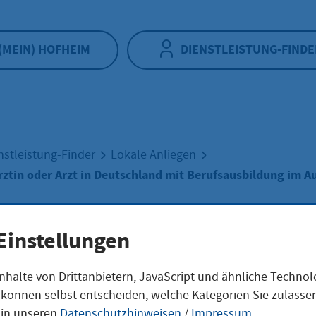
(MEIN) HOFHEIM
DIENSTLEISTUNG-FINDE
nstleistung-Finder
Lokale Anliegen
rztin oder Arzt in Deutschland mit Berufsausbildung im A
Einstellungen
ssung als Ärztin 
nhalte von Drittanbietern, JavaScript und ähnliche Techno
ie können selbst entscheiden, welche Kategorien Sie zulass
 in Deutschland m
 in unseren
Datenschutzhinweisen
/
Impressum
.