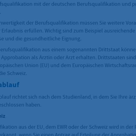
qualifikation mit der deutschen Berufsqualifikation und pr
.
hwertigkeit der Berufsqualifikation müssen Sie weitere Vor
r Erlaubnis erfüllen. Wichtig sind zum Beispiel ausreichend
e und die gesundheitliche Eignung.
Berufsqualifikation aus einem sogenannten Drittstaat können
Approbation als Ärztin oder Arzt erhalten. Drittstaaten sind
uropäischen Union (EU) und dem Europäischen Wirtschaftsr
die Schweiz.
ablauf
lauf richtet sich nach dem Studienland, in dem Sie Ihre ärz
eschlossen haben.
iz
ifikation aus der EU, dem EWR oder der Schweiz wird in der 
rkannt, wenn Sie einen Antrag auf Erteilung der Approbation