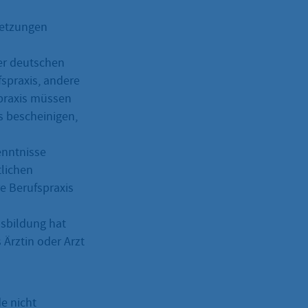
setzungen
der deutschen
fspraxis, andere
spraxis müssen
s bescheinigen,
enntnisse
tlichen
e Berufspraxis
usbildung hat
 Ärztin oder Arzt
de nicht