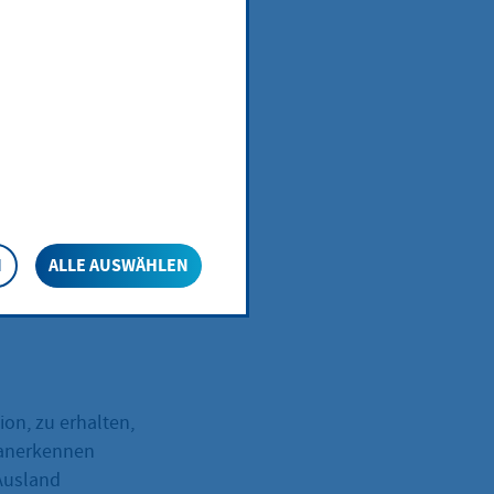
N
ALLE AUSWÄHLEN
chland als
tzungen eine
ion, zu erhalten,
 anerkennen
 Ausland