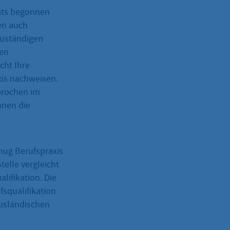
aats begonnen
en auch
zuständigen
den
cht Ihre
xis nachweisen.
brochen im
hnen die
nug Berufspraxis
telle vergleicht
lifikation. Die
ufsqualifikation
ausländischen