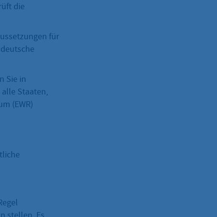
üft die
aussetzungen für
e deutsche
 Sie in
 alle Staaten,
aum (EWR)
tliche
Regel
 stellen. Es