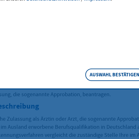
fsausbildung im
and beantragen
AUSWAHL BESTÄTIGE
erufsqualifikation im Ausland erworben haben und in Deuts
t arbeiten möchten, können Sie unter bestimmten Vorausse
ssung, die sogenannte Approbation, beantragen.
eschreibung
he Zulassung als Ärztin oder Arzt, die sogenannte Approbat
 im Ausland erworbene Berufsqualifikation in Deutschland
kennungsverfahren vergleicht die zuständige Stelle Ihre im