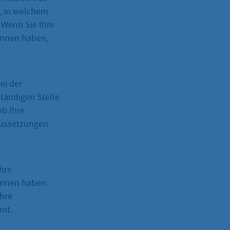
, in welchem
 Wenn Sie Ihre
onnen haben,
ei der
tändigen Stelle
ob Ihre
aussetzungen
hre
onnen haben.
Ihre
nnt.