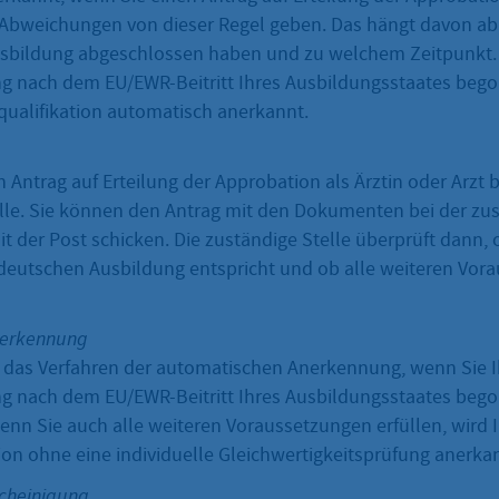
Abweichungen von dieser Regel geben. Das hängt davon ab
Ausbildung abgeschlossen haben und zu welchem Zeitpunkt.
g nach dem EU/EWR-Beitritt Ihres Ausbildungsstaates beg
squalifikation automatisch anerkannt.
n Antrag auf Erteilung der Approbation als Ärztin oder Arzt b
lle. Sie können den Antrag mit den Dokumenten bei der zus
 der Post schicken. Die zuständige Stelle überprüft dann, 
deutschen Ausbildung entspricht und ob alle weiteren Vor
nerkennung
lt das Verfahren der automatischen Anerkennung, wenn Sie I
g nach dem EU/EWR-Beitritt Ihres Ausbildungsstaates beg
enn Sie auch alle weiteren Voraussetzungen erfüllen, wird 
ion ohne eine individuelle Gleichwertigkeitsprüfung anerka
cheinigung