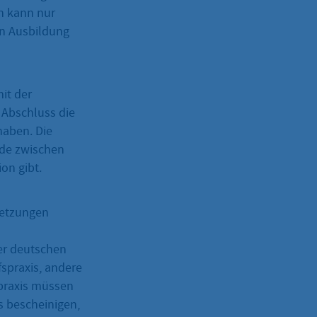
n kann nur
en Ausbildung
it der
m Abschluss die
haben. Die
ede zwischen
on gibt.
setzungen
der deutschen
fspraxis, andere
spraxis müssen
s bescheinigen,