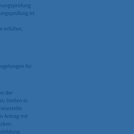
gnungsprüfung
nungsprüfung ist
 erfüllen,
Regelungen für
ei der
zu Stellen in
vicestelle
n Antrag mit
icken.
usbildung