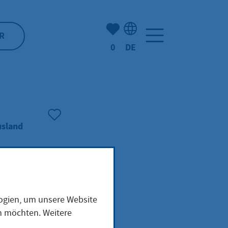
Anzahl der gemerkten Artike
R
0
DE
Sprachauswahl: Deutsch
usland
oder
logien, um unsere Website
en möchten. Weitere
it