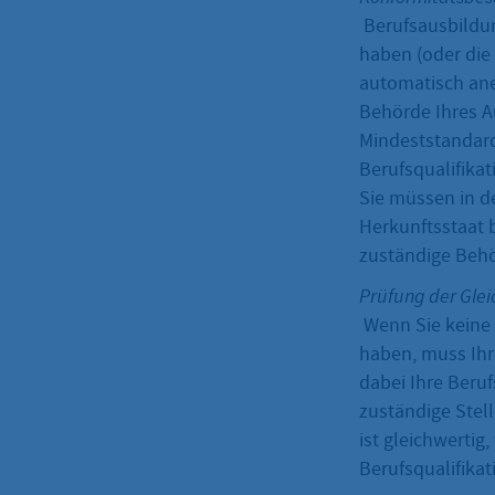
Berufsausbildun
haben (oder die
automatisch ane
Behörde Ihres A
Mindeststandard
Berufsqualifika
Sie müssen in d
Herkunftsstaat b
zuständige Behö
Prüfung der Glei
Wenn Sie keine 
haben, muss Ihre
dabei Ihre Beruf
zuständige Stelle
ist gleichwerti
Berufsqualifikat