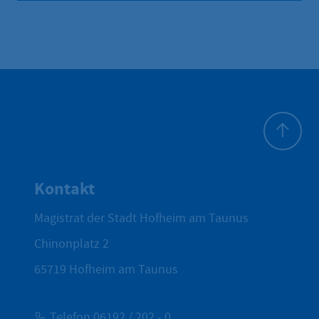
Zum Seite
Kontakt
Magistrat der Stadt Hofheim am Taunus
Chinonplatz 2
65719
Hofheim am Taunus
Telefon 06192 / 202 - 0