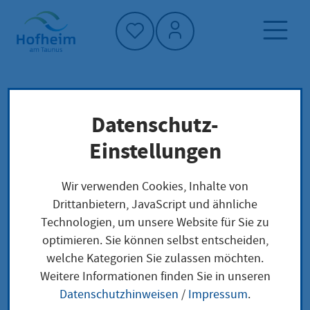
Startseite"
Datenschutz-
Startseite
Dienstleistung-Finder
Lokale Anliegen
Einstellungen
Approbation Ärztin oder Arzt aus Drittstaaten
Erteilung
Wir verwenden Cookies, Inhalte von
Drittanbietern, JavaScript und ähnliche
Technologien, um unsere Website für Sie zu
Approbation Ärztin
optimieren. Sie können selbst entscheiden,
welche Kategorien Sie zulassen möchten.
oder Arzt aus
Weitere Informationen finden Sie in unseren
Drittstaaten Erteilung
Datenschutzhinweisen
/
Impressum
.