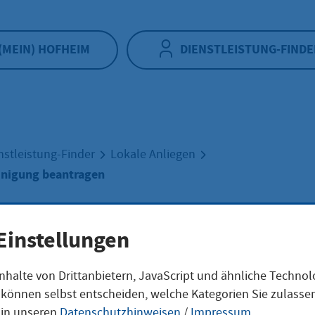
(MEIN) HOFHEIM
DIENSTLEISTUNG-FINDE
nstleistung-Finder
Lokale Anliegen
inigung beantragen
egerbescheinigu
Einstellungen
nhalte von Drittanbietern, JavaScript und ähnliche Techno
tragen
ie können selbst entscheiden, welche Kategorien Sie zulass
 in unseren
Datenschutzhinweisen
/
Impressum
.