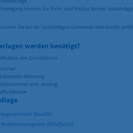
ussbeiträge.
cheinigung können Sie form- und fristlos bei der zuständi
können Sie bei der zuständigen Gemeinde eine hierfür anfa
erlagen werden benötigt?
tifikation des Grundstücks
nummer
ftskataster-Kennung
lattnummer und -auszug
lls Adresse
dlage
Baugesetzbuch (BauGB)
-Bodenschutzgesetz (BBodSchG)