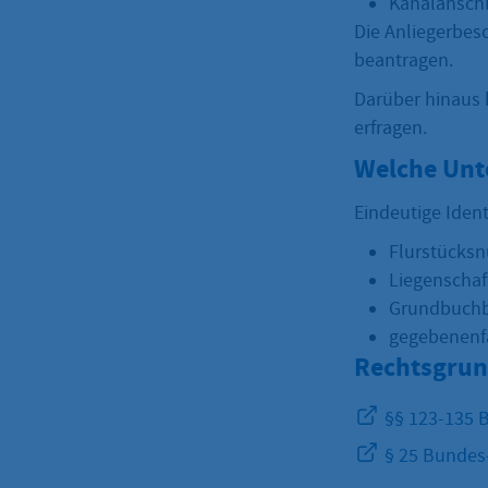
Kanalanschl
Die Anliegerbes
beantragen.
Darüber hinaus 
erfragen.
Welche Unt
Eindeutige Iden
Flurstücks
Liegenscha
Grundbuchb
gegebenenfa
Rechtsgrun
§§ 123-135 
§ 25 Bundes