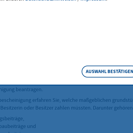
 Grundstück erwerben? Mithilfe einer Anliegerbescheinigun
he gemeindlichen Abgaben mit diesem Grundstück zusamm
eschreibung
and ein Grundstück besitzt, muss darauf Abgaben zahlen. D
die Grundsteuer oder Grundbesitzabgaben wie Abfall- oder
ren.
AUSWAHL BESTÄTIGE
estimmtes Grundstück erwerben möchten, können Sie eine
nigung beantragen.
rbescheinigung erfahren Sie, welche maßgeblichen grunds
 Besitzerin oder Besitzer zahlen müssten. Darunter gehören
gsbeiträge,
baubeiträge und