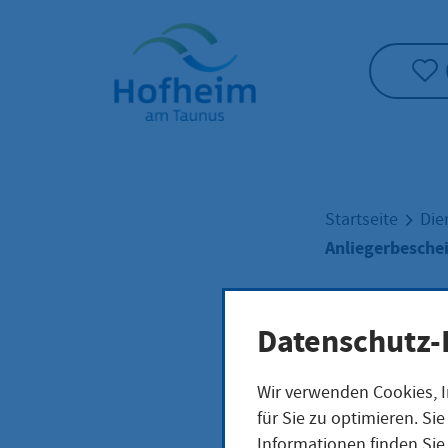
Startseite"
Startseite
Die
Anliegerbesche
Anli
Datenschutz-
Wir verwenden Cookies, I
bean
für Sie zu optimieren. S
Informationen finden Sie