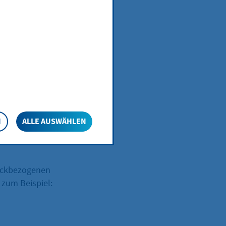
g können Sie
enhängen.
azu zählen
N
ALLE AUSWÄHLEN
tückbezogenen
 zum Beispiel: