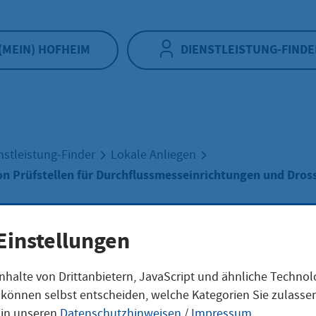
(MEIN) HOFHEIM
DIENSTLEISTUNG-FINDE
nstleistung-Finder
Lokale Anliegen
n Prüfstellen für Durchflussmesseinrichtungen und Dros
Einstellungen
rkennung von
nhalte von Drittanbietern, JavaScript und ähnliche Techno
ie können selbst entscheiden, welche Kategorien Sie zulass
stellen für
 in unseren
Datenschutzhinweisen
/
Impressum
.