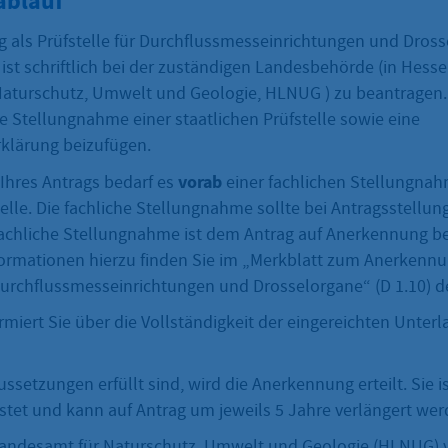
ablauf
 als Prüfstelle für Durchflussmesseinrichtungen und Drosse
ist schriftlich bei der zuständigen Landesbehörde (in Hess
Naturschutz, Umwelt und Geologie, HLNUG
) zu beantragen
he Stellungnahme einer staatlichen Prüfstelle sowie eine
rklärung beizufügen.
vorab
 Ihres Antrags bedarf es
einer fachlichen Stellungnah
telle. Die fachliche Stellungnahme sollte bei Antragsstellung 
 fachliche Stellungnahme ist dem Antrag auf Anerkennung b
rmationen hierzu finden Sie im „Merkblatt zum Anerkennu
 Durchflussmesseinrichtungen und Drosselorgane“ (D 1.10) 
miert Sie über die Vollständigkeit der eingereichten Unterl
ussetzungen erfüllt sind, wird die Anerkennung erteilt. Sie is
istet und kann auf Antrag um jeweils 5 Jahre verlängert wer
Landesamt für Naturschutz, Umwelt und Geologie
(HLNUG) v