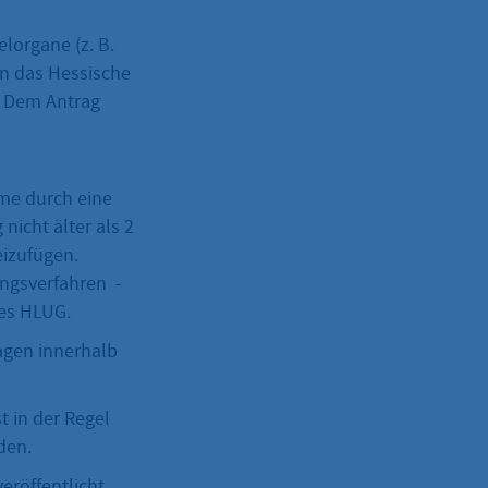
lorgane (z. B.
en das Hessische
. Dem Antrag
me durch eine
nicht älter als 2
eizufügen.
ngsverfahren -
des HLUG.
agen innerhalb
t in der Regel
den.
eröffentlicht