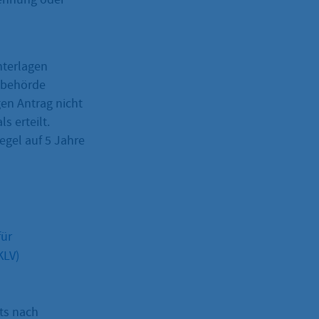
nterlagen
sbehörde
en Antrag nicht
s erteilt.
egel auf 5 Jahre
für
KLV)
ts nach