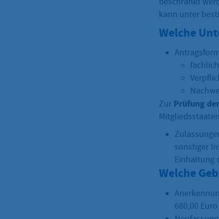
beschränkt wer
kann unter bes
Welche Unt
Antragsform
fachlic
Verpfli
Nachwei
Prüfung der
Zur
Mitgliedsstaate
Zulassungen
sonstiger In
Einhaltung 
Welche Geb
Anerkennung
680,00 Euro 
Neufassung