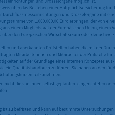
esseinrichtungen und Drosselorgane möglich ist,
weis über das Bestehen einer Haftpflichtversicherung für di
für Durchflussmesseinrichtungen und Drosselorgane mit ein
ungssumme von 1.000.000,00 Euro erbringen, der von eine
g aus einem Mitgliedstaat der Europäischen Union, einem V
ber den Europäischen Wirtschaftsraum oder der Schweiz 
stellen und anerkannten Prüfstellen haben die mit der Durc
ragten Mitarbeiterinnen und Mitarbeiter der Prüfstelle für d
tigkeiten auf der Grundlage eines internen Konzeptes aus-
ie ein Qualitätshandbuch zu führen. Sie haben an den für d
 Schulungskursen teilzunehmen.
en nicht die von ihnen selbst geplanten, eingerichteten ode
üfen
 ist zu befristen und kann auf bestimmte Untersuchungen