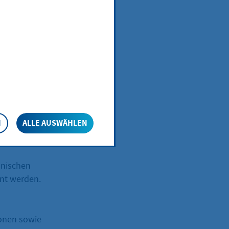
chtun
ne
N
ALLE AUSWÄHLEN
hnischen
nt werden.
onen sowie