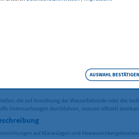
hflussmesseinri
und Drosselorga
tragen
AUSWAHL BESTÄTIGE
ellen, die auf Anordnung der Wasserbehörde oder der tec
ffe Untersuchungen durchführen, müssen offiziell anerkan
eschreibung
einrichtungen auf Kläranlagen und Abwasserübergabestati