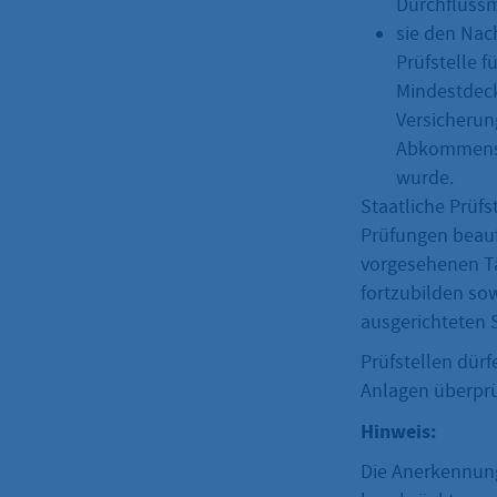
Durchflussm
sie den Nach
Prüfstelle 
Mindestdeck
Versicherun
Abkommens ü
wurde.
Staatliche Prüf
Prüfungen beauft
vorgesehenen Tä
fortzubilden sow
ausgerichteten
Prüfstellen dürf
Anlagen überpr
Hinweis:
Die Anerkennung