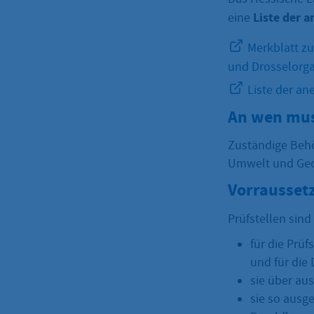
Liste der
a
eine
Merkblatt zu
und Drosselorg
Liste der an
An wen mus
Zuständige Behö
Umwelt und Geo
Vorrausset
Prüfstellen sin
für die Prüf
und für die
sie über aus
sie so ausg