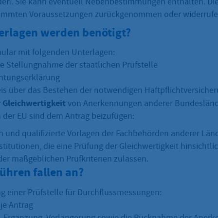
den. Sie kann eventuell Nebenbestimmungen enthalten. D
timmten Voraussetzungen zurückgenommen oder widerrufe
erlagen werden benötigt?
ular mit folgenden Unterlagen:
he Stellungnahme der staatlichen Prüfstelle
chtungserklärung
s über das Bestehen der notwendigen Haftpflichtversiche
 Gleichwertigkeit
von Anerkennungen anderer Bundesländ
n der EU sind dem Antrag beizufügen:
 und qualifizierte Vorlagen der Fachbehörden anderer Län
stitutionen, die eine Prüfung der Gleichwertigkeit hinsichtli
der maßgeblichen Prüfkriterien zulassen.
ühren fallen an?
 einer Prüfstelle für Durchflussmessungen:
je Antrag
, Ergänzung, Verlängerung sowie die Rücknahme der Anerk