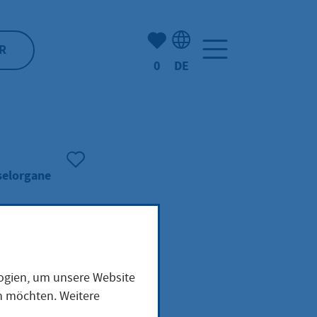
Anzahl der gemerkten Artike
R
0
DE
Sprachauswahl: Deutsch
selorgane
logien, um unsere Website
en möchten. Weitere