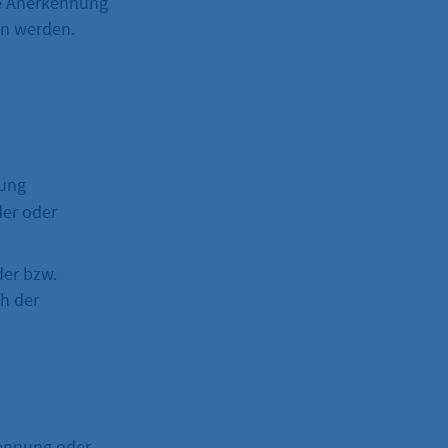
ie Anerkennung
n werden.
rung
er oder
der bzw.
ch der
ennung oder