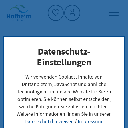
Startseite"
Datenschutz-
Startseite
Dienstleistung-Finder
Lokale Anliegen
Einstellungen
Anerkennung als Heilerziehungspflegerin oder
Heilerziehungspfleger mit Berufsqualifikation
Wir verwenden Cookies, Inhalte von
aus dem Ausland beantragen
Drittanbietern, JavaScript und ähnliche
Technologien, um unsere Website für Sie zu
optimieren. Sie können selbst entscheiden,
Anerkennung als
welche Kategorien Sie zulassen möchten.
Weitere Informationen finden Sie in unseren
Heilerziehungspfleger
Datenschutzhinweisen
/
Impressum
.