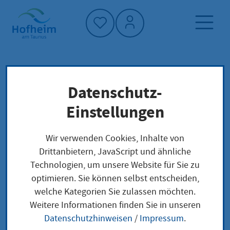
Startseite"
Datenschutz-
Startseite
Dienstleistung-Finder
Lokale Anliegen
Einstellungen
Anerkennung als Hebamme mit einer
Berufsqualifikation beantragen, die
Wir verwenden Cookies, Inhalte von
automatisch anerkannt wird
Drittanbietern, JavaScript und ähnliche
Technologien, um unsere Website für Sie zu
optimieren. Sie können selbst entscheiden,
Anerkennung als
welche Kategorien Sie zulassen möchten.
Weitere Informationen finden Sie in unseren
Hebamme mit einer
Datenschutzhinweisen
/
Impressum
.