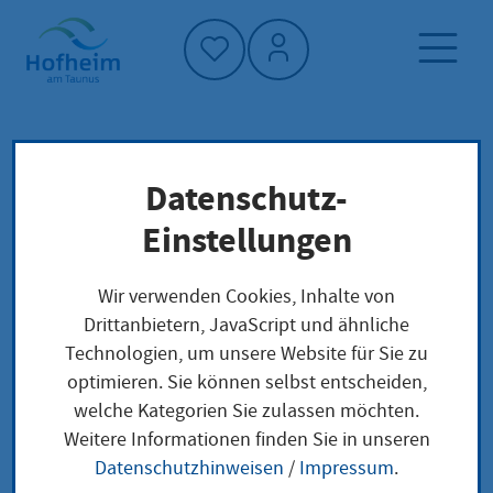
Startseite"
Datenschutz-
Startseite
Dienstleistung-Finder
Lokale Anliegen
Einstellungen
Änderung Gehwegüberfahrt beantragen
Wir verwenden Cookies, Inhalte von
Drittanbietern, JavaScript und ähnliche
Änderung
Technologien, um unsere Website für Sie zu
optimieren. Sie können selbst entscheiden,
Gehwegüberfahrt
welche Kategorien Sie zulassen möchten.
beantragen
Weitere Informationen finden Sie in unseren
Datenschutzhinweisen
/
Impressum
.