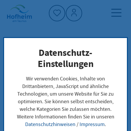
Startseite"
Datenschutz-
Startseite
Dienstleistung-Finder
Lokale Anliegen
Einstellungen
Änderung des Fahrzeugkennzeichens
(Umkennzeichnung) beantragen
Wir verwenden Cookies, Inhalte von
Drittanbietern, JavaScript und ähnliche
Technologien, um unsere Website für Sie zu
Änderung des
optimieren. Sie können selbst entscheiden,
welche Kategorien Sie zulassen möchten.
Fahrzeugkennzeichen
Weitere Informationen finden Sie in unseren
s (Umkennzeichnung)
Datenschutzhinweisen
/
Impressum
.