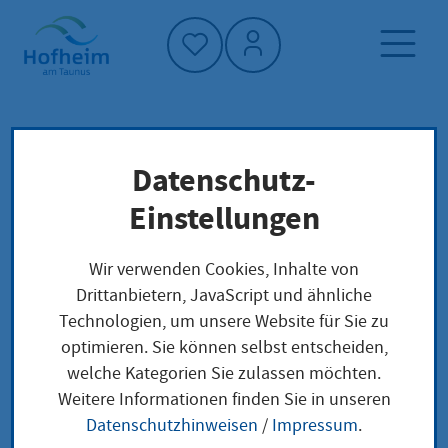
Startseite"
Datenschutz-
Startseite
Dienstleistung-Finder
Lokale Anliegen
Einstellungen
Abgeschlepptes Fahrzeug abholen
Wir verwenden Cookies, Inhalte von
Drittanbietern, JavaScript und ähnliche
Abgeschlepptes
Technologien, um unsere Website für Sie zu
optimieren. Sie können selbst entscheiden,
Fahrzeug abholen
welche Kategorien Sie zulassen möchten.
Weitere Informationen finden Sie in unseren
Datenschutzhinweisen
/
Impressum
.