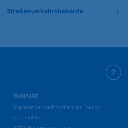
Straßenverkehrsbehörde
Zum Seite
Kontakt
Magistrat der Stadt Hofheim am Taunus
Chinonplatz 2
65719
Hofheim am Taunus