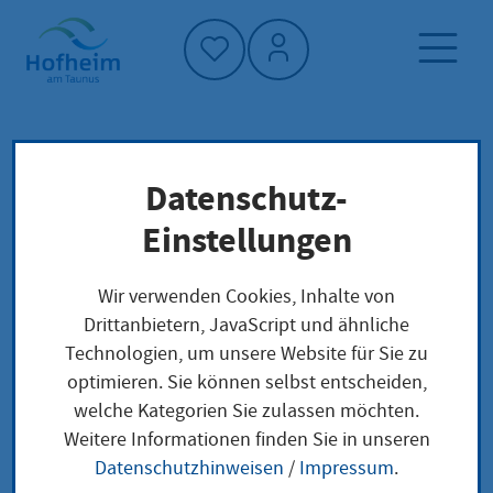
Startseite"
Datenschutz-
Startseite
Neuigkeiten und Ausschreibungen
Einstellungen
Aktuelles aus Hofheim
Sportlerehrung 2026: Meldungen bis 30. Juni
Wir verwenden Cookies, Inhalte von
einreichen
Drittanbietern, JavaScript und ähnliche
Technologien, um unsere Website für Sie zu
optimieren. Sie können selbst entscheiden,
welche Kategorien Sie zulassen möchten.
Sportlerehrung 2026:
Weitere Informationen finden Sie in unseren
Datenschutzhinweisen
/
Impressum
.
Meldungen bis 30.