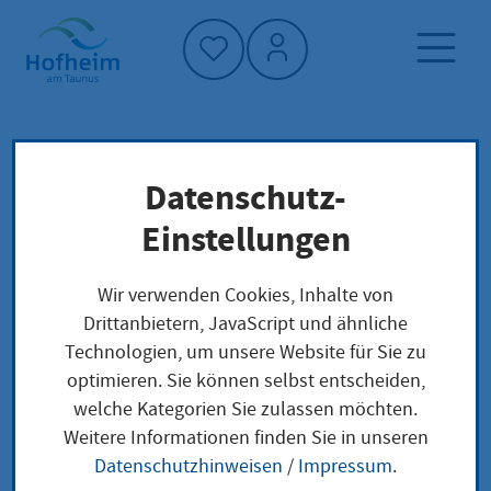
Startseite"
Datenschutz-
Startseite
Neuigkeiten und Ausschreibungen
Einstellungen
Aktuelles aus Hofheim
Sportlerehrung: 140 Athletinnen und Athleten
Wir verwenden Cookies, Inhalte von
ausgezeichnet
Drittanbietern, JavaScript und ähnliche
Technologien, um unsere Website für Sie zu
optimieren. Sie können selbst entscheiden,
welche Kategorien Sie zulassen möchten.
Sportlerehrung: 140
Weitere Informationen finden Sie in unseren
Datenschutzhinweisen
/
Impressum
.
Athletinnen und