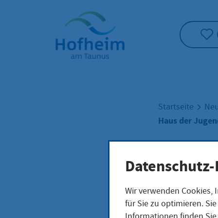
Startseite"
Startseite
Neu
Haus der Jugen
Haus
Datenschutz-
Wir verwenden Cookies, I
freie
für Sie zu optimieren. S
Informationen finden Sie