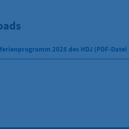
oads
erienprogramm 2025 des HDJ
(
PDF
-Datei