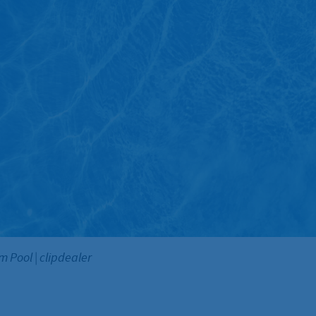
m Pool
|
clipdealer