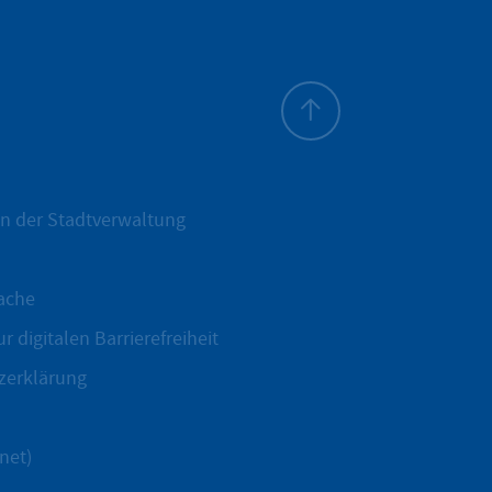
Zum Seitenanfang
n der Stadtverwaltung
ache
r digitalen Barrierefreiheit
zerklärung
net)