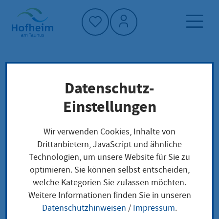
Startseite"
Datenschutz-
Startseite
Neuigkeiten und Ausschreibungen
Einstellungen
Aktuelles aus Hofheim
Software-Umstellung: Kita-Anmeldungen
Wir verwenden Cookies, Inhalte von
vorübergehend nicht möglich
Drittanbietern, JavaScript und ähnliche
Technologien, um unsere Website für Sie zu
optimieren. Sie können selbst entscheiden,
welche Kategorien Sie zulassen möchten.
Software-Umstellung:
Weitere Informationen finden Sie in unseren
Datenschutzhinweisen
/
Impressum
.
Kita-Anmeldungen