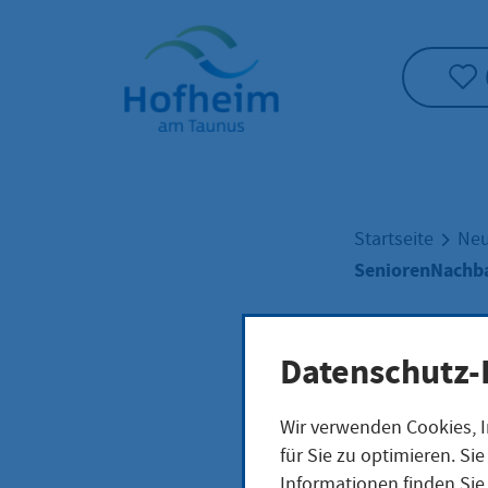
Startseite"
Startseite
Neu
SeniorenNachbar
Seni
Datenschutz-
Wir verwenden Cookies, I
ilfe
für Sie zu optimieren. S
Informationen finden Sie