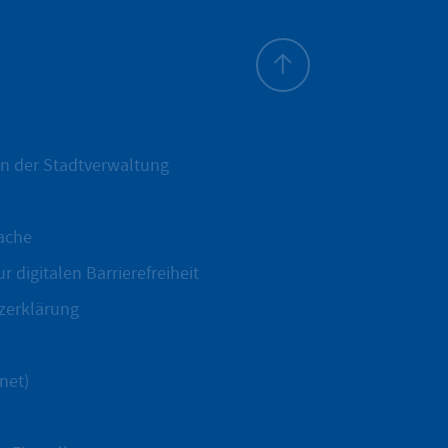
Zum Seitenanfang
n der Stadtverwaltung
ache
r digitalen Barrierefreiheit
zerklärung
net)