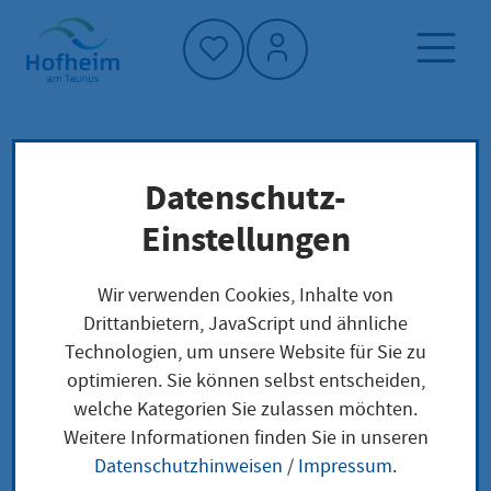
Startseite"
Datenschutz-
Startseite
Neuigkeiten und Ausschreibungen
Einstellungen
Aktuelles aus Hofheim
Saatgut-Bibliothek der Stadtbücherei: In Kürze
Wir verwenden Cookies, Inhalte von
wieder Saatgut verfügbar
Drittanbietern, JavaScript und ähnliche
Technologien, um unsere Website für Sie zu
optimieren. Sie können selbst entscheiden,
welche Kategorien Sie zulassen möchten.
Saatgut-Bibliothek der
Weitere Informationen finden Sie in unseren
Datenschutzhinweisen
/
Impressum
.
Stadtbücherei: In