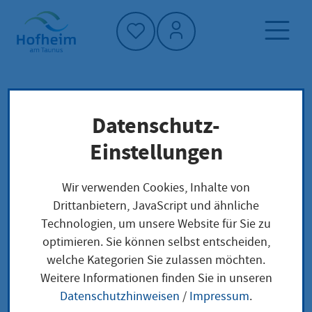
Startseite"
Datenschutz-
Startseite
Neuigkeiten und Ausschreibungen
Einstellungen
Aktuelles aus Hofheim
Rheingaubrücke B 519: Bauwerk wird intensiv
Wir verwenden Cookies, Inhalte von
geprüft
Drittanbietern, JavaScript und ähnliche
Technologien, um unsere Website für Sie zu
optimieren. Sie können selbst entscheiden,
welche Kategorien Sie zulassen möchten.
Rheingaubrücke B
Weitere Informationen finden Sie in unseren
Datenschutzhinweisen
/
Impressum
.
519: Bauwerk wird