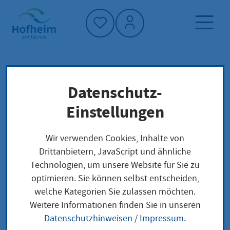
Startseite"
Datenschutz-
Startseite
Neuigkeiten und Ausschreibungen
Einstellungen
Aktuelles aus Hofheim
Rhein-Main-Link: Hofheimer Initiative für
Wir verwenden Cookies, Inhalte von
alternativen Konverter-Standort war
Drittanbietern, JavaScript und ähnliche
erfolgreich
Technologien, um unsere Website für Sie zu
optimieren. Sie können selbst entscheiden,
welche Kategorien Sie zulassen möchten.
Weitere Informationen finden Sie in unseren
Rhein-Main-Link:
Datenschutzhinweisen
/
Impressum
.