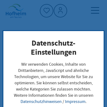
Startseite"
Datenschutz-
Startseite
Neuigkeiten und Ausschreibungen
Einstellungen
Aktuelles aus Hofheim
Repair-Café in der Stadtbücherei
Wir verwenden Cookies, Inhalte von
Drittanbietern, JavaScript und ähnliche
Technologien, um unsere Website für Sie zu
optimieren. Sie können selbst entscheiden,
Repair-Café in der
welche Kategorien Sie zulassen möchten.
Weitere Informationen finden Sie in unseren
Stadtbücherei
Datenschutzhinweisen
/
Impressum
.