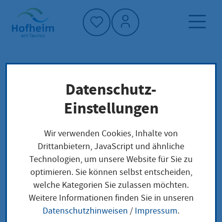
Startseite"
Datenschutz-
Startseite
Neuigkeiten und Ausschreibungen
Einstellungen
Aktuelles aus Hofheim
Neue Schiedsperson für den Bezirk Hofheim
Wir verwenden Cookies, Inhalte von
gesucht
Drittanbietern, JavaScript und ähnliche
Technologien, um unsere Website für Sie zu
optimieren. Sie können selbst entscheiden,
welche Kategorien Sie zulassen möchten.
Neue Schiedsperson
Weitere Informationen finden Sie in unseren
Datenschutzhinweisen
/
Impressum
.
für den Bezirk