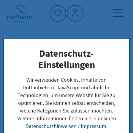
Startseite"
Datenschutz-
Startseite
Neuigkeiten und Ausschreibungen
Einstellungen
Aktuelles aus Hofheim
Malerei-Workshop für Fortgeschrittene
Wir verwenden Cookies, Inhalte von
Drittanbietern, JavaScript und ähnliche
Technologien, um unsere Website für Sie zu
optimieren. Sie können selbst entscheiden,
Malerei-Workshop für
welche Kategorien Sie zulassen möchten.
Weitere Informationen finden Sie in unseren
Fortgeschrittene
Datenschutzhinweisen
/
Impressum
.