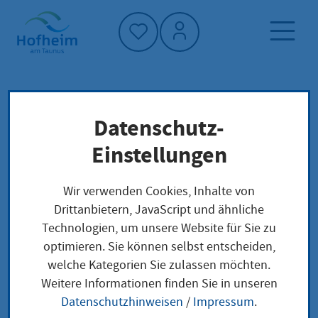
Startseite"
Datenschutz-
Startseite
Neuigkeiten und Ausschreibungen
Einstellungen
Aktuelles aus Hofheim
Kommunalwahl zum Ausprobieren
Wir verwenden Cookies, Inhalte von
Drittanbietern, JavaScript und ähnliche
Technologien, um unsere Website für Sie zu
optimieren. Sie können selbst entscheiden,
Kommunalwahl zum
welche Kategorien Sie zulassen möchten.
Weitere Informationen finden Sie in unseren
Ausprobieren
Datenschutzhinweisen
/
Impressum
.