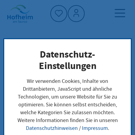
Startseite"
Datenschutz-
Startseite
Neuigkeiten und Ausschreibungen
Einstellungen
Aktuelles aus Hofheim
Kommunale Wärmeplanung: Nächste Schritte
Wir verwenden Cookies, Inhalte von
zur klimafreundlichen Wärmeversorgung
Drittanbietern, JavaScript und ähnliche
Technologien, um unsere Website für Sie zu
optimieren. Sie können selbst entscheiden,
welche Kategorien Sie zulassen möchten.
Kommunale
Weitere Informationen finden Sie in unseren
Datenschutzhinweisen
/
Impressum
.
Wärmeplanung: