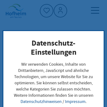
Startseite"
Datenschutz-
Startseite
Neuigkeiten und Ausschreibungen
Einstellungen
Aktuelles aus Hofheim
Kita Lorsbach: Arbeiten am zweiten
Wir verwenden Cookies, Inhalte von
Bauabschnitt laufen
Drittanbietern, JavaScript und ähnliche
Technologien, um unsere Website für Sie zu
optimieren. Sie können selbst entscheiden,
welche Kategorien Sie zulassen möchten.
Kita Lorsbach:
Weitere Informationen finden Sie in unseren
Datenschutzhinweisen
/
Impressum
.
Arbeiten am zweiten